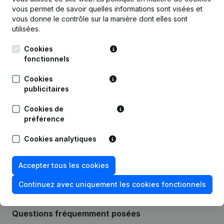
vous permet de savoir quelles informations sont visées et
Publications
de AD Solution Facility
vous donne le contrôle sur la manière dont elles sont
utilisées.
Date
Publication
Cookies
fonctionnels
10-07-2025
Siège Social
(NL)
Cookies
publicitaires
12-10-2017
Siège Social
(NL)
Cookies de
18-12-2015
Appellation - Divers
(NL)
préférence
Cookies analytiques
Rubrique Constitution (Nouvelle
20-11-2015
Personne Morale, Ouverture
Succursale, etc...)
(NL)
Accepter tous les cookies
Continuez avec uniquement les cookies fonctionnels
Questions fréquemment posées