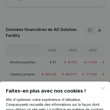
Données financières
de AD Solution
Facility
2025
2024
2023
Bénéfices/pertes
€
37
€
-8 753
€
-11 124
€
-22
Capitaux propres
€
-86 039
€
-86 077
€
-77 324
€
-66
Marge brute
€
541
€
-7 525
€
-1 567
Clo
Faites-en plus avec nos cookies !
Afin d'optimiser votre expérience d'utilisateur,
Companyweb recueille des informations sur la façon dont
vous utilisez ce site web.
La politique en matière de cookies