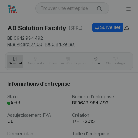
AD Solution Facility
Surveiller
(SPRL)
BE 0642.984.492
Rue Picard 7/100,
1000
Bruxelles
Général
Dirigeants
Structure d'entreprise
Lieux
Chronologie
Com
Informations d’entreprise
Statut
Numéro d’entreprise
Actif
BE0642.984.492
Assujettissement TVA
Création
Oui
17-11-2015
Dernier bilan
Taille d'entreprise