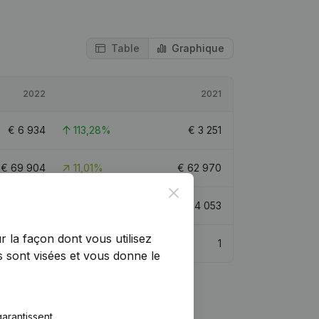
Table
Graphique
2022
2021
€
6 934
113,28%
€
3 251
€
69 904
11,01%
€
62 970
Close
€
46 300
92,49%
€
24 053
r la façon dont vous utilisez
1
1
 sont visées et vous donne le
arantissent