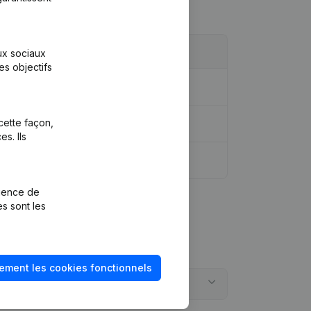
aux sociaux
es objectifs
cette façon,
s. Ils
rience de
es sont les
ement les cookies fonctionnels