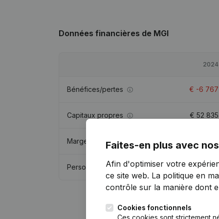
Données financières
de MGI
2024
Bénéfices/pertes
€
-6 767
Capitaux propres
€
52 835
Marge brute
€
70 146
Faites-en plus avec nos
Afin d'optimiser votre expérie
Personnel
1
ce site web.
La politique en ma
contrôle sur la manière dont ell
Cookies fonctionnels
Ces cookies sont strictement n