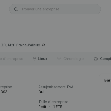
 70,
1420
Braine-l'Alleud
re d'entreprise
Lieux
Chronologie
Compt
Bar
reprise
Assujettissement TVA
.393
Oui
Taille d'entreprise
Petit
1 FTE