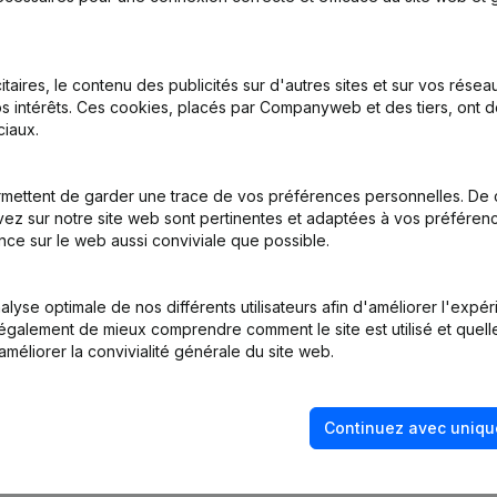
itaires, le contenu des publicités sur d'autres sites et sur vos rése
s intérêts. Ces cookies, placés par Companyweb et des tiers, ont d
iaux.
nations
mettent de garder une trace de vos préférences personnelles. De 
ez sur notre site web sont pertinentes et adaptées à vos préférence
nce sur le web aussi conviviale que possible.
tion (Nouvelle Personne Morale, Ouverture Succursale, etc...)
lyse optimale de nos différents utilisateurs afin d'améliorer l'expé
nt également de mieux comprendre comment le site est utilisé et quell
améliorer la convivialité générale du site web.
Continuez avec uniqu
Quel est le numéro de TVA de M Group Invest?