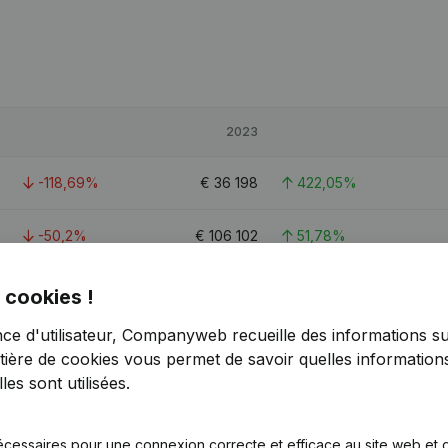
2023
-118,69%
€
36 198
422,05%
-50,2%
€
106 102
51,78%
-43,81%
€
124 833
169,62%
 cookies !
nce d'utilisateur, Companyweb recueille des informations su
1
tière de cookies
vous permet de savoir quelles informations
es sont utilisées.
écessaires pour une connexion correcte et efficace au site web et g