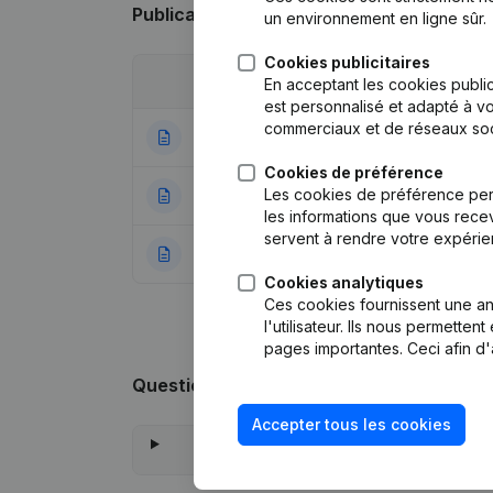
Publications
de MGI
un environnement en ligne sûr.
Cookies publicitaires
Date
Publication
En acceptant les cookies public
est personnalisé et adapté à vo
commerciaux et de réseaux soc
24-05-2024
Demissions, Nomi
Cookies de préférence
Les cookies de préférence per
13-11-2023
Siège Social
les informations que vous recev
servent à rendre votre expérie
20-11-2015
Rubrique Constitu
Cookies analytiques
Ces cookies fournissent une ana
l'utilisateur. Ils nous permette
pages importantes. Ceci afin d'
Questions fréquemment posées
Accepter tous les cookies