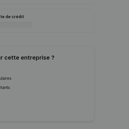
ite de crédit
r cette entreprise ?
ulaires
rtants