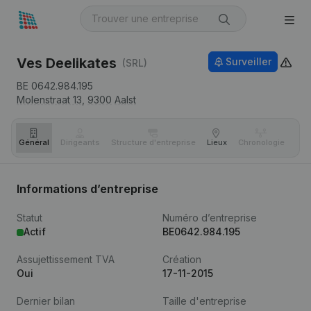
Ves Deelikates
Surveiller
(SRL)
BE 0642.984.195
Molenstraat 13,
9300
Aalst
Général
Dirigeants
Structure d'entreprise
Lieux
Chronologie
Com
Informations d’entreprise
Statut
Numéro d’entreprise
Actif
BE0642.984.195
Assujettissement TVA
Création
Oui
17-11-2015
Dernier bilan
Taille d'entreprise