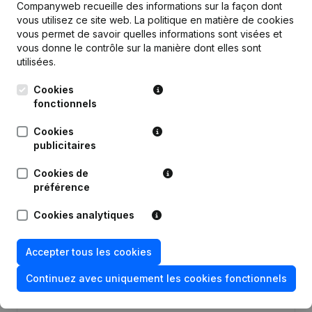
Companyweb recueille des informations sur la façon dont
vous utilisez ce site web.
La politique en matière de cookies
vous permet de savoir quelles informations sont visées et
vous donne le contrôle sur la manière dont elles sont
utilisées.
Publications
de Ves Deelikates
Cookies
fonctionnels
Date
Publication
Cookies
publicitaires
Modification Forme Juridique - Siège
02-05-2025
Social - Demissions - Nominations
Cookies de
(NL)
préférence
23-12-2016
Demissions - Nominations
(NL)
Cookies analytiques
03-02-2016
Demissions - Nominations
(NL)
Accepter tous les cookies
Continuez avec uniquement les cookies fonctionnels
Rubrique Constitution (Nouvelle
20-11-2015
Personne Morale, Ouverture
Succursale, etc...)
(NL)