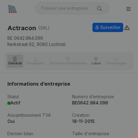
Actracon
Surveiller
(SRL)
BE 0642.984.096
Kerkstraat 62,
9080
Lochristi
Général
Dirigeants
Structure d'entreprise
Lieux
Chronologie
Com
Informations d’entreprise
Statut
Numéro d’entreprise
Actif
BE0642.984.096
Assujettissement TVA
Création
Oui
18-11-2015
Dernier bilan
Taille d'entreprise