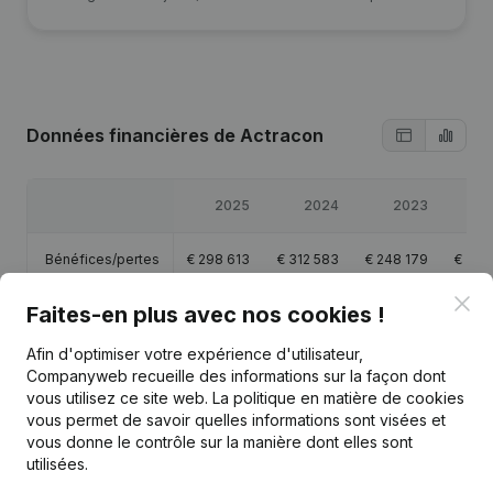
Données financières
de Actracon
2025
2024
2023
2
Bénéfices/pertes
€
298 613
€
312 583
€
248 179
€
241
Clo
Faites-en plus avec nos cookies !
Capitaux propres
€
37 485
€
28 872
€
28 788
€
28 
Afin d'optimiser votre expérience d'utilisateur,
Marge brute
€
433 811
€
430 571
€
365 481
€
355
Companyweb recueille des informations sur la façon dont
vous utilisez ce site web.
La politique en matière de cookies
vous permet de savoir quelles informations sont visées et
vous donne le contrôle sur la manière dont elles sont
utilisées.