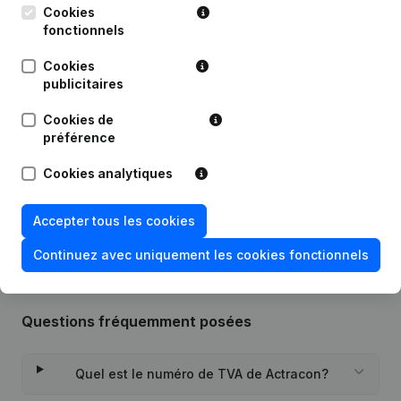
Publications
de Actracon
Cookies
fonctionnels
Date
Publication
Cookies
publicitaires
Statuts (Traduction, Coordination,
Autres Modifications, …) -
Cookies de
13-11-2023
Modification Forme Juridique -
préférence
Demissions - Nominations
(NL)
Cookies analytiques
Rubrique Constitution (Nouvelle
20-11-2015
Personne Morale, Ouverture
Succursale, etc...)
(NL)
Accepter tous les cookies
Continuez avec uniquement les cookies fonctionnels
Questions fréquemment posées
Quel est le numéro de TVA de Actracon?