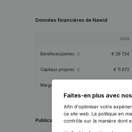
Données financières
de Nawid
2024
Bénéfices/pertes
€
39 724
Capitaux propres
€
11 972
Marge brute
€
53 169
Faites-en plus avec nos
Afin d'optimiser votre expérie
ce site web.
La politique en ma
Publications
de Nawid
contrôle sur la manière dont ell