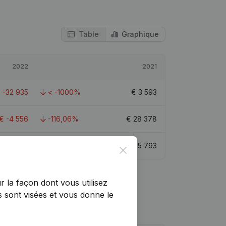
Table
Graphique
2022
2021
€
-32 935
< -1000%
€
3 593
€
-4 556
-116,06%
€
28 378
€
4 919
-15,09%
€
5 793
Close
r la façon dont vous utilisez
 sont visées et vous donne le