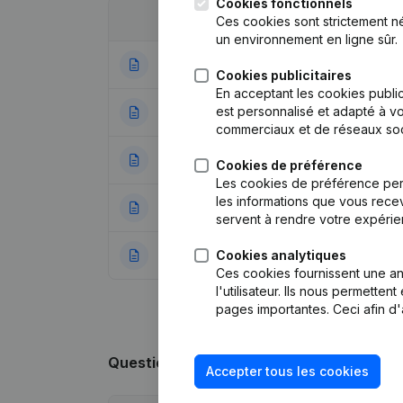
Cookies fonctionnels
Date
Publication
Ces cookies sont strictement n
un environnement en ligne sûr.
31-01-2025
Capital, Actions 
Cookies publicitaires
En acceptant les cookies public
est personnalisé et adapté à vo
20-06-2024
Demissions, Nomi
commerciaux et de réseaux soc
24-01-2024
Statuts (Traductio
Cookies de préférence
Les cookies de préférence per
les informations que vous recev
30-05-2023
Capital, Actions 
servent à rendre votre expérie
Cookies analytiques
06-09-2022
Capital, Actions
Ces cookies fournissent une ana
l'utilisateur. Ils nous permette
pages importantes. Ceci afin d'
Questions fréquemment posées
Accepter tous les cookies