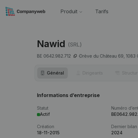
Produit
Tarifs
Nawid
(SRL)
BE 0642.982.712
Drève du Château 69,
1083
Général
Dirigeants
Structu
Informations d’entreprise
Statut
Numéro d’ent
Actif
BE0642.982
Création
Dernier bilan
18-11-2015
2024