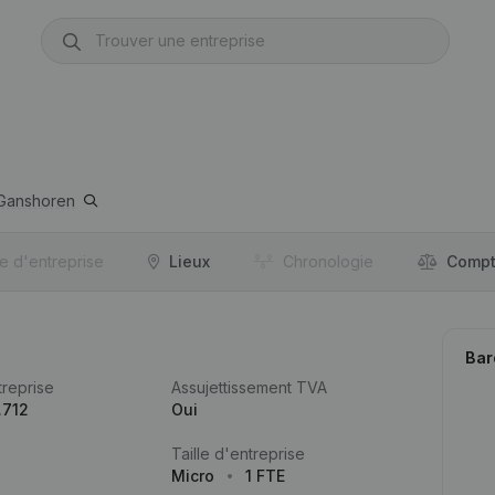
Ganshoren
re d'entreprise
Lieux
Chronologie
Compt
Bar
reprise
Assujettissement TVA
.712
Oui
Taille d'entreprise
Micro
1 FTE