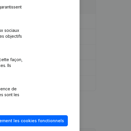
arantissent
aux sociaux
es objectifs
cette façon,
s. Ils
rience de
es sont les
ement les cookies fonctionnels