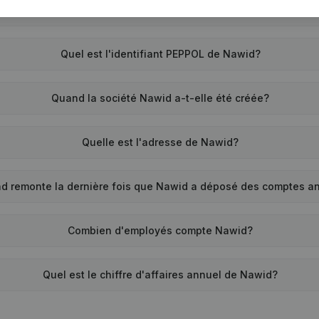
Quel est le numéro de TVA de Nawid?
Quel est l'identifiant PEPPOL de Nawid?
Quand la société Nawid a-t-elle été créée?
Quelle est l'adresse de Nawid?
d remonte la dernière fois que Nawid a déposé des comptes a
Combien d'employés compte Nawid?
Quel est le chiffre d'affaires annuel de Nawid?