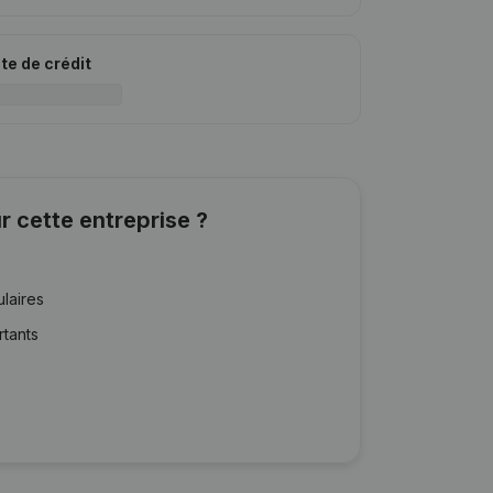
ite de crédit
r cette entreprise ?
ulaires
rtants