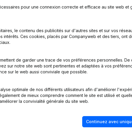
écessaires pour une connexion correcte et efficace au site web et g
- Demissions, Nominations
itaires, le contenu des publicités sur d'autres sites et sur vos rése
s intérêts. Ces cookies, placés par Companyweb et des tiers, ont d
nations
iaux.
n, Coordination, Autres Modifications,...)
mettent de garder une trace de vos préférences personnelles. De 
ez sur notre site web sont pertinentes et adaptées à vos préférence
- Demissions, Nominations
nce sur le web aussi conviviale que possible.
lyse optimale de nos différents utilisateurs afin d'améliorer l'expé
nt également de mieux comprendre comment le site est utilisé et quell
améliorer la convivialité générale du site web.
Continuez avec uniqu