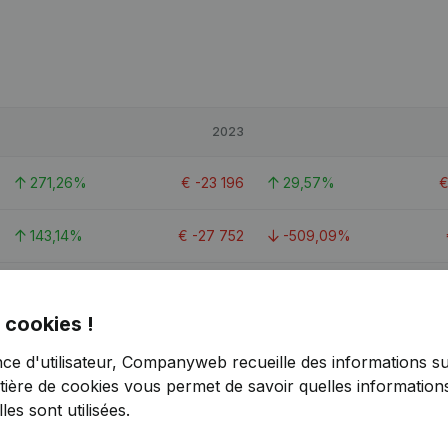
2023
271,26%
€
-23 196
29,57%
143,14%
€
-27 752
-509,09%
328,46%
€
12 409
152,28%
 cookies !
nce d'utilisateur, Companyweb recueille des informations su
tière de cookies
vous permet de savoir quelles informations
es sont utilisées.