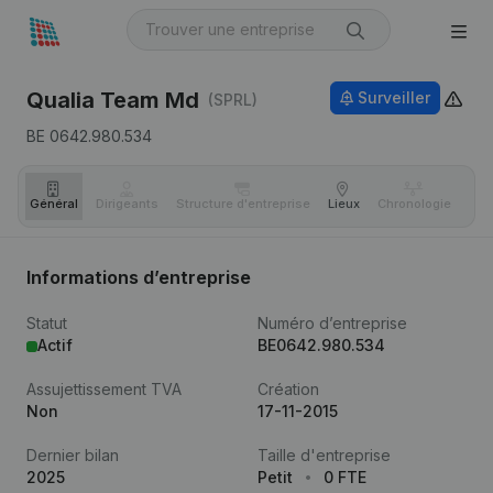
Qualia Team Md
Surveiller
(SPRL)
BE 0642.980.534
Général
Dirigeants
Structure d'entreprise
Lieux
Chronologie
Com
Informations d’entreprise
Statut
Numéro d’entreprise
Actif
BE0642.980.534
Assujettissement TVA
Création
Non
17-11-2015
Dernier bilan
Taille d'entreprise
2025
Petit
0 FTE