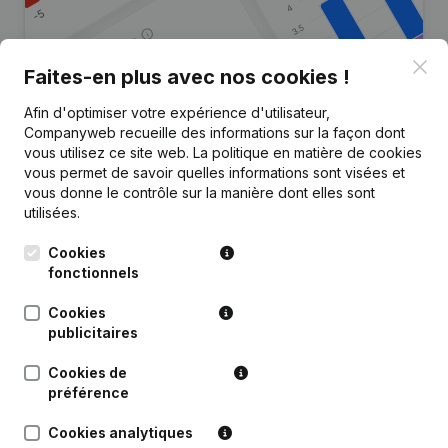
Clo
Faites-en plus avec nos cookies !
Afin d'optimiser votre expérience d'utilisateur,
Vous recherchez plus
Companyweb recueille des informations sur la façon dont
d’informations sur cette entreprise
vous utilisez ce site web.
La politique en matière de cookies
?
vous permet de savoir quelles informations sont visées et
vous donne le contrôle sur la manière dont elles sont
utilisées.
Consulter la santé en un coup d'oeil
Choisissez des informations rapides ou des détails
Cookies
granulaires
fonctionnels
Recevez des mises à jour sur les développements
Cookies
importants
publicitaires
Essayer gratuitement
Découvrir plus
Cookies de
préférence
Essai gratuit de 7 jours, aucune carte de crédit requise.
Cookies analytiques