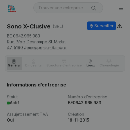
Sono X-Clusive
Surveiller
(SRL)
BE 0642.965.983
Rue Père-Descampe St-Martin
47,
5190
Jemeppe-sur-Sambre
Général
Dirigeants
Structure d'entreprise
Lieux
Chronologie
Com
Informations d’entreprise
Statut
Numéro d’entreprise
Actif
BE0642.965.983
Assujettissement TVA
Création
Oui
18-11-2015