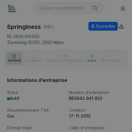
Springiness
Surveiller
(SRL)
BE 0642.941.932
Zavelweg 16/102,
2560
Nijlen
Général
Dirigeants
Structure d'entreprise
Lieux
Chronologie
Com
Informations d’entreprise
Statut
Numéro d’entreprise
Actif
BE0642.941.932
Assujettissement TVA
Création
Oui
17-11-2015
Dernier bilan
Taille d'entreprise