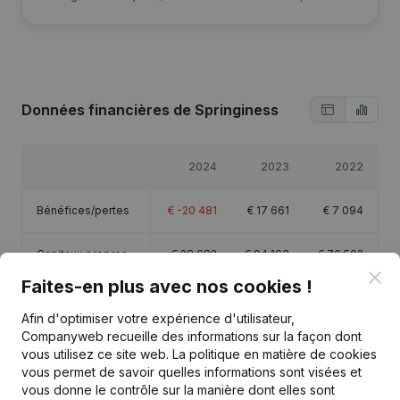
Données financières
de Springiness
2024
2023
2022
Bénéfices/pertes
€
-20 481
€
17 661
€
7 094
Capitaux propres
€
28 682
€
94 163
€
76 502
Clo
Faites-en plus avec nos cookies !
Marge brute
€
7 352
€
30 262
€
17 244
Afin d'optimiser votre expérience d'utilisateur,
Companyweb recueille des informations sur la façon dont
vous utilisez ce site web.
La politique en matière de cookies
vous permet de savoir quelles informations sont visées et
vous donne le contrôle sur la manière dont elles sont