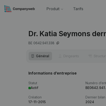
Produit
Tarifs
Dr. Katia Seymons der
BE 0642.941.338
Général
Dirigeants
Structu
Informations d’entreprise
Statut
Numéro d’ent
Actif
BE0642.941
Création
Dernier bilan
17-11-2015
2024