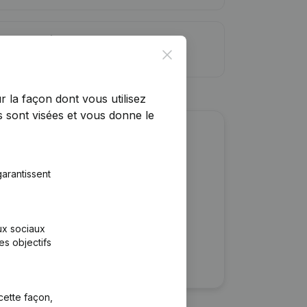
ite de crédit
Close
r la façon dont vous utilisez
 sont visées et vous donne le
r cette entreprise ?
arantissent
ulaires
rtants
aux sociaux
es objectifs
cette façon,