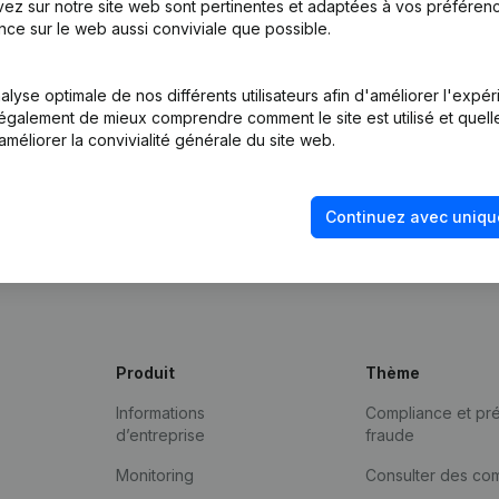
ez sur notre site web sont pertinentes et adaptées à vos préférence
nce sur le web aussi conviviale que possible.
lyse optimale de nos différents utilisateurs afin d'améliorer l'expé
nt également de mieux comprendre comment le site est utilisé et quell
améliorer la convivialité générale du site web.
Continuez avec uniqu
Produit
Thème
Informations
Compliance et pré
d’entreprise
fraude
Monitoring
Consulter des co