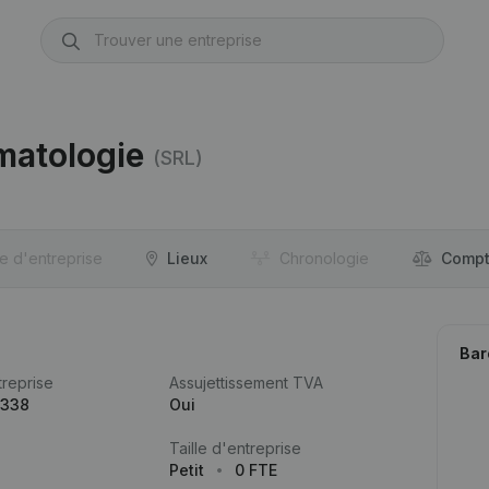
matologie
(SRL)
re d'entreprise
Lieux
Chronologie
Compt
Bar
reprise
Assujettissement TVA
.338
Oui
Taille d'entreprise
Petit
0 FTE