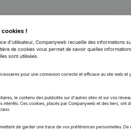
Lim
 cookies !
nce d'utilisateur, Companyweb recueille des informations su
tière de cookies
vous permet de savoir quelles informations
es sont utilisées.
Vous recherchez plus d’informations su
Consulter la santé en un coup d'oeil
écessaires pour une connexion correcte et efficace au site web et g
Choisissez des informations rapides ou des détails gran
Recevez des mises à jour sur les développements impo
itaires, le contenu des publicités sur d'autres sites et sur vos rése
Essayer gratuitement
Découvrir plus
s intérêts. Ces cookies, placés par Companyweb et des tiers, ont d
iaux.
Essai gratuit de 7 jours, aucune carte de crédit requise.
mettent de garder une trace de vos préférences personnelles. De 