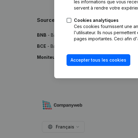
les informations que vous recev
servent à rendre votre expérie
Sources
Cookies analytiques
Ces cookies fournissent une ana
l'utilisateur. Ils nous permette
BNB
- Banque Nationale de Belgique
pages importantes. Ceci afin d'
BCE
- Banque-Carrefour des Entreprises
Moniteur
- Publications par le Moniteur Belge
Accepter tous les cookies
Français