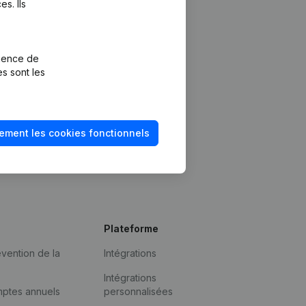
s. Ils
rience de
es sont les
ement les cookies fonctionnels
Plateforme
vention de la
Intégrations
Intégrations
mptes annuels
personnalisées