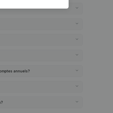
comptes annuels?
n?