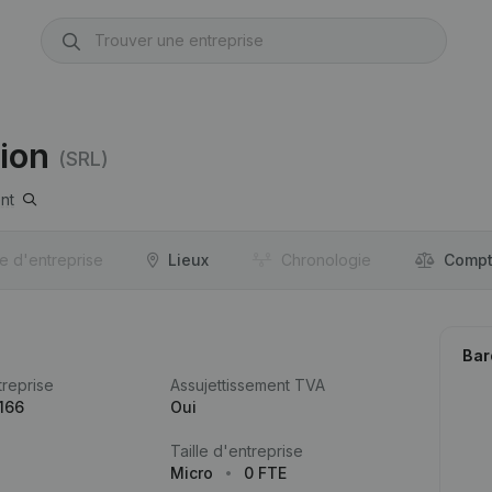
ion
(SRL)
nt
re d'entreprise
Lieux
Chronologie
Compt
Bar
reprise
Assujettissement TVA
166
Oui
Taille d'entreprise
Micro
0 FTE