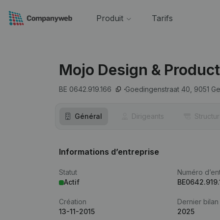
Produit
Tarifs
Mojo Design & Product
BE 0642.919.166
Goedingenstraat 40,
9051
Ge
Général
Dirigeants
Structu
Informations d’entreprise
Statut
Numéro d’ent
Actif
BE0642.919.
Création
Dernier bilan
13-11-2015
2025