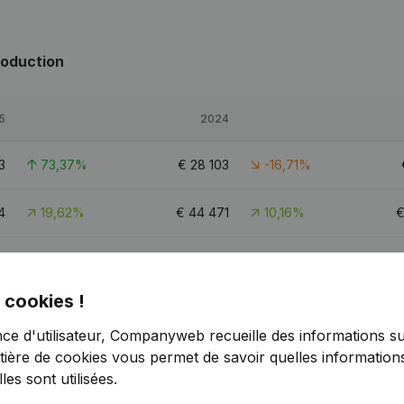
roduction
5
2024
3
73,37%
€
28 103
-16,71%
4
19,62%
€
44 471
10,16%
1
73,08%
€
30 079
-17,91%
 cookies !
nce d'utilisateur, Companyweb recueille des informations su
tière de cookies
vous permet de savoir quelles informations
n
es sont utilisées.