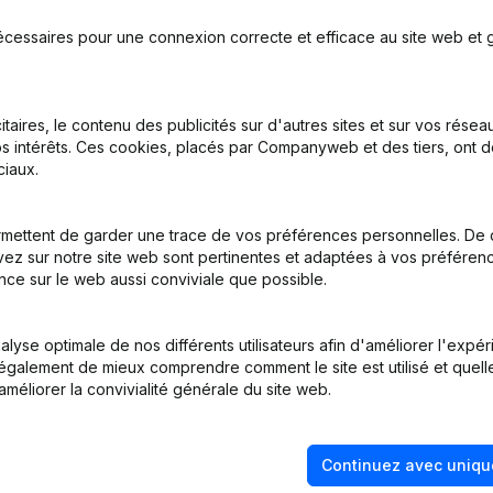
écessaires pour une connexion correcte et efficace au site web et g
on, Coordination, Autres Modifications, …) - Modification Forme Jurid
emissions - Nominations - Assemblée générale - Année comptable
(N
itaires, le contenu des publicités sur d'autres sites et sur vos rése
s intérêts. Ces cookies, placés par Companyweb et des tiers, ont d
iaux.
inations
(NL)
mettent de garder une trace de vos préférences personnelles. De 
ez sur notre site web sont pertinentes et adaptées à vos préférence
nce sur le web aussi conviviale que possible.
tion (Nouvelle Personne Morale, Ouverture Succursale, etc...)
(NL)
lyse optimale de nos différents utilisateurs afin d'améliorer l'expé
nt également de mieux comprendre comment le site est utilisé et quell
améliorer la convivialité générale du site web.
Continuez avec uniqu