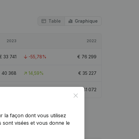
Table
Graphique
2023
2022
€
33 741
-55,78%
€
76 299
€
40 368
14,59%
€
35 227
€
36 640
-54,81%
€
81 072
Close
r la façon dont vous utilisez
 sont visées et vous donne le