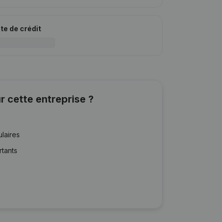
ite de crédit
r cette entreprise ?
ulaires
rtants