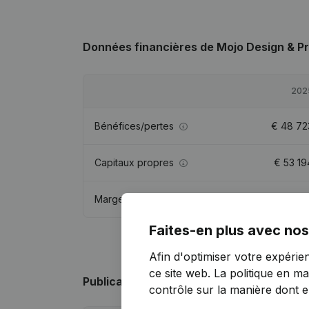
Données financières
de Mojo Design & P
202
Bénéfices/pertes
€
48 72
Capitaux propres
€
53 19
Marge brute
€
52 06
Faites-en plus avec nos
Afin d'optimiser votre expérie
ce site web.
La politique en ma
Publications
de Mojo Design & Productio
contrôle sur la manière dont ell