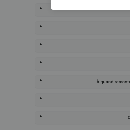
À quand remonte
Q