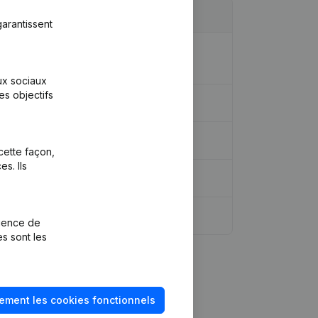
arantissent
ique - Appellation - Siège Social -
L)
aux sociaux
es objectifs
cette façon,
s. Ils
rience de
es sont les
ement les cookies fonctionnels