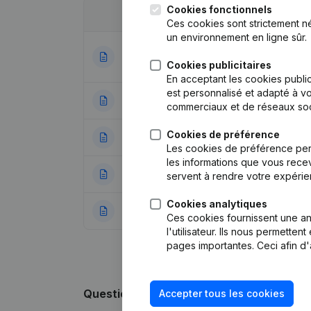
Cookies fonctionnels
Date
Publication
Ces cookies sont strictement n
un environnement en ligne sûr.
Statuts (Traducti
18-11-2019
Divers - But - D
Cookies publicitaires
En acceptant les cookies public
est personnalisé et adapté à vo
08-02-2017
Siège Social
(NL)
commerciaux et de réseaux soc
Cookies de préférence
29-07-2016
Demissions - Nom
Les cookies de préférence per
les informations que vous recev
10-12-2015
Divers
servent à rendre votre expérie
Cookies analytiques
18-11-2015
Rubrique Constitu
Ces cookies fournissent une ana
l'utilisateur. Ils nous permette
pages importantes. Ceci afin d'
Questions fréquemment posées
Accepter tous les cookies