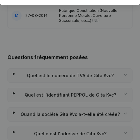
Rubrique Constitution (Nouvelle
27-08-2014
Personne Morale, Ouverture
Succursale, etc...)
(NL)
Questions fréquemment posées
Quel est le numéro de TVA de Gita Kvc?
Quel est l'identifiant PEPPOL de Gita Kvc?
Quand la société Gita Kvc a-t-elle été créée?
Quelle est l'adresse de Gita Kvc?