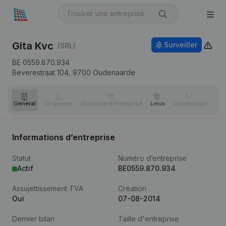
Gita Kvc
Surveiller
(SRL)
BE 0559.870.934
Beverestraat 104,
9700
Oudenaarde
Général
Dirigeants
Structure d'entreprise
Lieux
Chronologie
Com
Informations d’entreprise
Statut
Numéro d’entreprise
Actif
BE0559.870.934
Assujettissement TVA
Création
Oui
07-08-2014
Dernier bilan
Taille d'entreprise