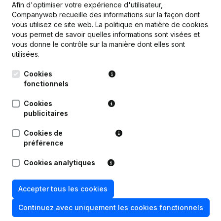
Afin d'optimiser votre expérience d'utilisateur,
Companyweb recueille des informations sur la façon dont
vous utilisez ce site web.
La politique en matière de cookies
vous permet de savoir quelles informations sont visées et
vous donne le contrôle sur la manière dont elles sont
utilisées.
Publications
de Gita Kvc
Cookies
fonctionnels
Date
Publication
Cookies
30-01-2026
Demissions - Nominations
(NL)
publicitaires
Cookies de
Statuts (Traduction, Coordination,
Autres Modifications, …) -
préférence
27-04-2023
Modification Forme Juridique - Siège
Social - But - Demissions -
Cookies analytiques
Nominations
(NL)
Accepter tous les cookies
15-04-2015
Siège Social
(NL)
Continuez avec uniquement les cookies fonctionnels
31-10-2014
Demissions - Nominations
(NL)