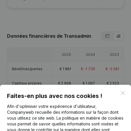
Données financières
de Transadmin
2025
2024
2023
Bénéfices/pertes
€
1 881
€
-1 736
€
-2 281
Capitaux propres
€
2 968
€
1 087
€
2 523
Clo
Faites-en plus avec nos cookies !
Marge brute
€
6 843
€
-841
€
-560
Afin d'optimiser votre expérience d'utilisateur,
Companyweb recueille des informations sur la façon dont
vous utilisez ce site web.
La politique en matière de cookies
vous permet de savoir quelles informations sont visées et
vous donne le contrôle sur la manière dont elles sont