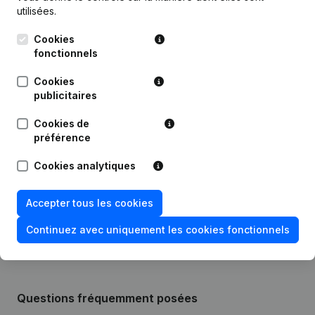
Publications
de Transadmin
utilisées.
Cookies
Date
Publication
fonctionnels
Statuts (Traduction, Coordination,
Cookies
Autres Modifications, …) -
publicitaires
03-07-2024
Modification Forme Juridique -
Divers - But - Demissions -
Cookies de
Nominations
(NL)
préférence
27-06-2018
Siège Social
(NL)
Cookies analytiques
Rubrique Constitution (Nouvelle
Accepter tous les cookies
22-08-2014
Personne Morale, Ouverture
Succursale, etc...)
(NL)
Continuez avec uniquement les cookies fonctionnels
Questions fréquemment posées