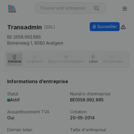
Transadmin
Surveiller
(SRL)
BE 0558.992.885
Binnenweg 1,
8580
Avelgem
Général
Dirigeants
Structure d'entreprise
Lieux
Chronologie
Com
Informations d’entreprise
Statut
Numéro d’entreprise
Actif
BE0558.992.885
Assujettissement TVA
Création
Oui
20-05-2014
Dernier bilan
Taille d'entreprise