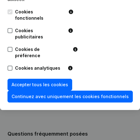
Cookies
fonctionnels
Publications
de Enspirit
Cookies
publicitaires
Date
Publication
Cookies de
préférence
Statuts (Traduction, Coordination,
Autres Modifications, …) -
28-12-2023
Modification Forme Juridique - But -
Cookies analytiques
Demissions, Nominations
Accepter tous les cookies
Rubrique Constitution (Nouvelle
12-08-2014
Personne Morale, Ouverture
Continuez avec uniquement les cookies fonctionnels
Succursale, etc...)
Questions fréquemment posées