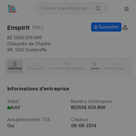
Enspirit
Surveiller
(SRL)
BE 0558.926.866
Chaussée de Chastre
98,
5140
Sombreffe
Général
Dirigeants
Structure d'entreprise
Lieux
Chronologie
Com
Informations d’entreprise
Statut
Numéro d’entreprise
Actif
BE0558.926.866
Assujettissement TVA
Création
Oui
08-08-2014