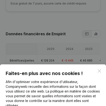
Essai gratuit de 7 jours, aucune carte de crédit requise.
Données financières
de Enspirit
2025
2024
2023
Bénéfices/pertes
€
128 204
€
-5 445
€
46 885
€
64
Clo
Capitaux propres
€
260 780
€
210 576
€
216 821
€
170
Faites-en plus avec nos cookies !
Afin d'optimiser votre expérience d'utilisateur,
Marge brute
€
211 717
€
28 025
€
156 406
€
202
Companyweb recueille des informations sur la façon dont
vous utilisez ce site web.
La politique en matière de cookies
Personnel
0,6
0,6
2
vous permet de savoir quelles informations sont visées et
vous donne le contrôle sur la manière dont elles sont
utilisées.