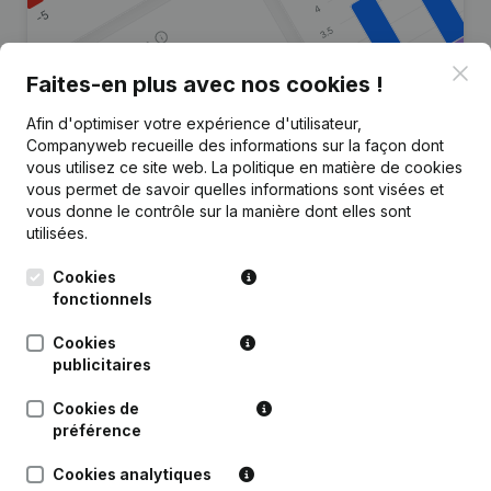
Clo
Faites-en plus avec nos cookies !
Afin d'optimiser votre expérience d'utilisateur,
Vous recherchez plus
Companyweb recueille des informations sur la façon dont
d’informations sur cette entreprise
vous utilisez ce site web.
La politique en matière de cookies
?
vous permet de savoir quelles informations sont visées et
vous donne le contrôle sur la manière dont elles sont
utilisées.
Consulter la santé en un coup d'oeil
Choisissez des informations rapides ou des détails
Cookies
granulaires
fonctionnels
Recevez des mises à jour sur les développements
Cookies
importants
publicitaires
Essayer gratuitement
Découvrir plus
Cookies de
préférence
Essai gratuit de 7 jours, aucune carte de crédit requise.
Cookies analytiques