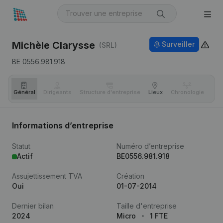
Michèle Clarysse
Surveiller
(SRL)
BE 0556.981.918
Général
Dirigeants
Structure d'entreprise
Lieux
Chronologie
Com
Informations d’entreprise
Statut
Numéro d’entreprise
Actif
BE0556.981.918
Assujettissement TVA
Création
Oui
01-07-2014
Dernier bilan
Taille d'entreprise
2024
Micro
1 FTE