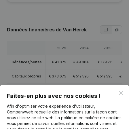
Données financières
de Van Herck
2025
2024
2023
Bénéfices/pertes
€
41 075
€
49 004
€
179 211
€
18
Capitaux propres
€
373 675
€
512 595
€
512 595
€
363
Marge brute
€
55 325
€
67 081
€
240 665
€
25
Clo
Faites-en plus avec nos cookies !
Afin d'optimiser votre expérience d'utilisateur,
Companyweb recueille des informations sur la façon dont
vous utilisez ce site web.
La politique en matière de cookies
vous permet de savoir quelles informations sont visées et
Publications
de Van Herck