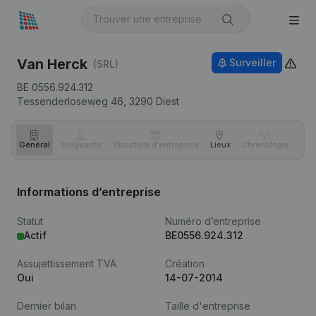
Van Herck
Surveiller
(SRL)
BE 0556.924.312
Tessenderloseweg 46,
3290
Diest
Général
Dirigeants
Structure d'entreprise
Lieux
Chronologie
Com
Informations d’entreprise
Statut
Numéro d’entreprise
Actif
BE0556.924.312
Assujettissement TVA
Création
Oui
14-07-2014
Dernier bilan
Taille d'entreprise