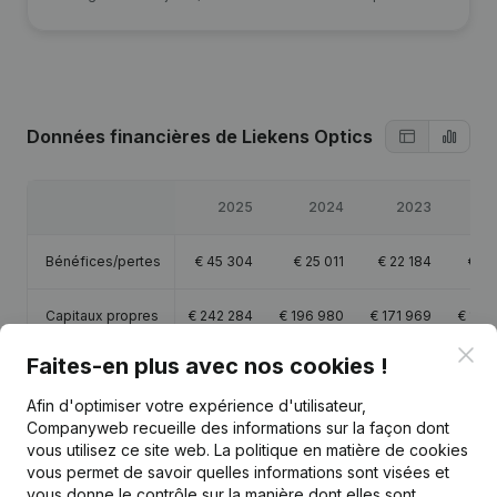
Données financières
de Liekens Optics
2025
2024
2023
2
Bénéfices/pertes
€
45 304
€
25 011
€
22 184
€
15
Capitaux propres
€
242 284
€
196 980
€
171 969
€
149
Clo
Faites-en plus avec nos cookies !
Marge brute
€
103 751
€
65 545
€
55 189
€
39
Afin d'optimiser votre expérience d'utilisateur,
Companyweb recueille des informations sur la façon dont
vous utilisez ce site web.
La politique en matière de cookies
vous permet de savoir quelles informations sont visées et
vous donne le contrôle sur la manière dont elles sont