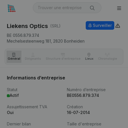
Liekens Optics
Surveiller
(SRL)
BE 0556.879.374
Mechelsesteenweg 181,
2820
Bonheiden
Général
Dirigeants
Structure d'entreprise
Lieux
Chronologie
Com
Informations d’entreprise
Statut
Numéro d’entreprise
Actif
BE0556.879.374
Assujettissement TVA
Création
Oui
16-07-2014
Dernier bilan
Taille d'entreprise