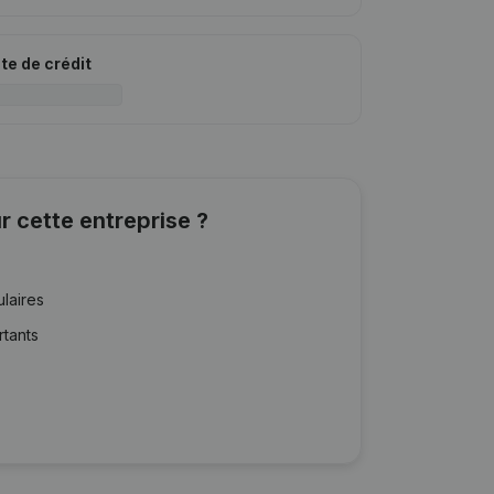
ite de crédit
r cette entreprise ?
ulaires
rtants