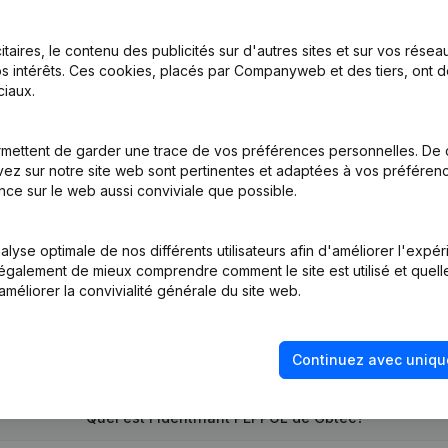
itaires, le contenu des publicités sur d'autres sites et sur vos rése
s intérêts. Ces cookies, placés par Companyweb et des tiers, ont d
iaux.
n, Coordination, Autres Modifications,...)
mettent de garder une trace de vos préférences personnelles. De 
ez sur notre site web sont pertinentes et adaptées à vos préférence
tion (Nouvelle Personne Morale, Ouverture Succursale, etc...)
nce sur le web aussi conviviale que possible.
lyse optimale de nos différents utilisateurs afin d'améliorer l'expé
nt également de mieux comprendre comment le site est utilisé et quell
améliorer la convivialité générale du site web.
Quel est le numéro de TVA de Gbtec?
Continuez avec uniqu
Quel est l'identifiant PEPPOL de Gbtec?