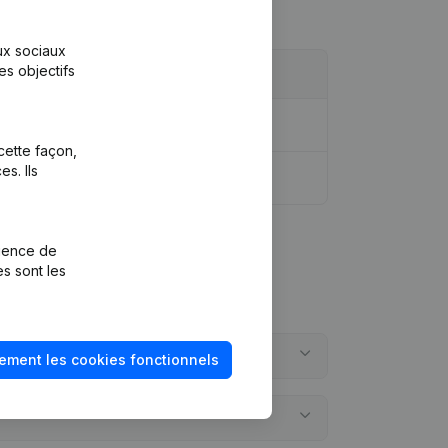
aux sociaux
es objectifs
cette façon,
s. Ils
rience de
es sont les
ement les cookies fonctionnels