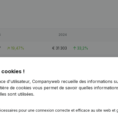
5
2024
7
19,47%
€
31 303
33,2%
5
24,31%
€
153 808
25,55%
 cookies !
3
24,87%
€
65 480
-29,41%
nce d'utilisateur, Companyweb recueille des informations su
tière de cookies
vous permet de savoir quelles informations
es sont utilisées.
écessaires pour une connexion correcte et efficace au site web et g