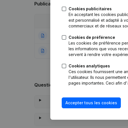
Publications
de Gbtec
Cookies publicitaires
En acceptant les cookies public
est personnalisé et adapté à vo
Date
Publication
commerciaux et de réseaux soc
12-01-2024
Statuts (Traductio
Cookies de préférence
Les cookies de préférence per
les informations que vous recev
05-08-2014
Rubrique Constitu
servent à rendre votre expérie
Cookies analytiques
Ces cookies fournissent une ana
l'utilisateur. Ils nous permette
pages importantes. Ceci afin d'
Questions fréquemment posées
Accepter tous les cookies