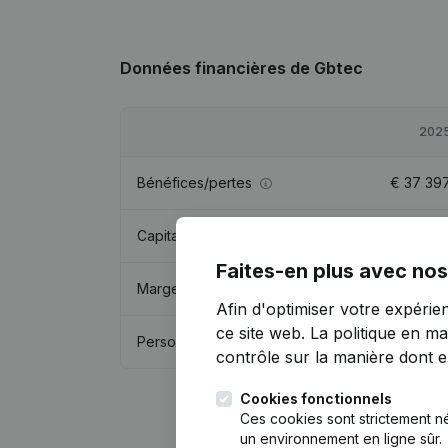
Données financières
de Gbtec
202
Bénéfices/pertes
€
37 39
Capitaux propres
€
191 20
Faites-en plus avec nos
Marge brute
€
81 76
Afin d'optimiser votre expérie
ce site web.
La politique en ma
Personnel
contrôle sur la manière dont ell
Cookies fonctionnels
Ces cookies sont strictement n
un environnement en ligne sûr.