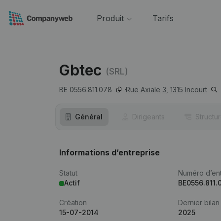
Produit
Tarifs
Gbtec
(SRL)
BE 0556.811.078
Rue Axiale 3,
1315
Incourt
Général
Dirigeants
Structu
Informations d’entreprise
Statut
Numéro d’ent
Actif
BE0556.811.
Création
Dernier bilan
15-07-2014
2025