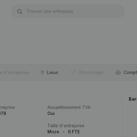
re d'entreprise
Lieux
Chronologie
Compt
Bar
reprise
Assujettissement TVA
078
Oui
Taille d'entreprise
Micro
0 FTE