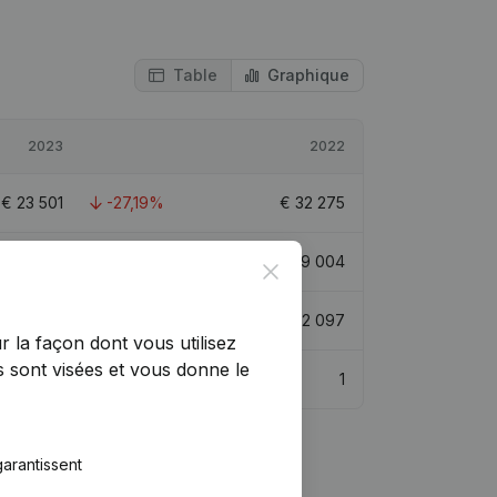
Table
Graphique
2023
2022
€
23 501
-27,19%
€
32 275
€
122 505
23,74%
€
99 004
Close
€
92 763
-9,14%
€
102 097
r la façon dont vous utilisez
 sont visées et vous donne le
0,7
1
arantissent