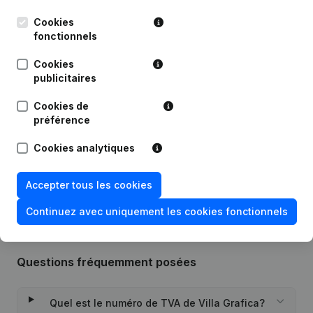
Publications
de Villa Grafica
Cookies
fonctionnels
Date
Publication
Cookies
publicitaires
Statuts (Traduction, Coordination,
Autres Modifications, …) -
31-10-2023
Modification Forme Juridique -
Cookies de
Divers - Demissions - Nominations
préférence
(NL)
Cookies analytiques
Rubrique Constitution (Nouvelle
31-07-2014
Personne Morale, Ouverture
Succursale, etc...)
(NL)
Accepter tous les cookies
Continuez avec uniquement les cookies fonctionnels
Questions fréquemment posées
Quel est le numéro de TVA de Villa Grafica?