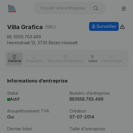
Villa Grafica
Surveiller
(SRL)
BE 0556.763.469
Herenstraat 13,
3730
Bilzen-Hoeselt
Général
Dirigeants
Structure d'entreprise
Lieux
Chronologie
Com
Informations d’entreprise
Statut
Numéro d’entreprise
Actif
BE0556.763.469
Assujettissement TVA
Création
Oui
07-07-2014
Dernier bilan
Taille d'entreprise