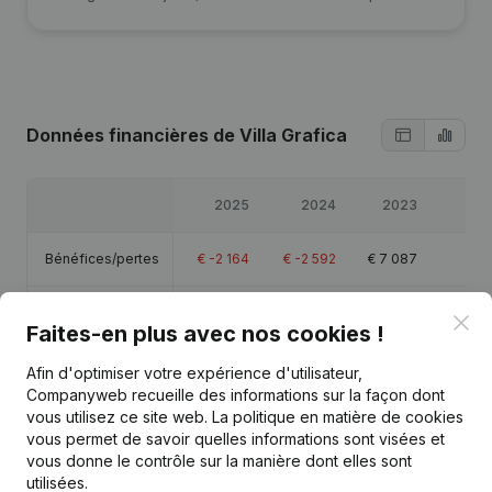
Données financières
de Villa Grafica
2025
2024
2023
20
Bénéfices/pertes
€
-2 164
€
-2 592
€
7 087
€
8
Capitaux propres
€
-23 567
€
-21 403
€
-18 811
€
-25 8
Clo
Faites-en plus avec nos cookies !
Marge brute
€
3 314
€
2 799
€
13 129
€
4 6
Afin d'optimiser votre expérience d'utilisateur,
Companyweb recueille des informations sur la façon dont
vous utilisez ce site web.
La politique en matière de cookies
vous permet de savoir quelles informations sont visées et
vous donne le contrôle sur la manière dont elles sont
utilisées.