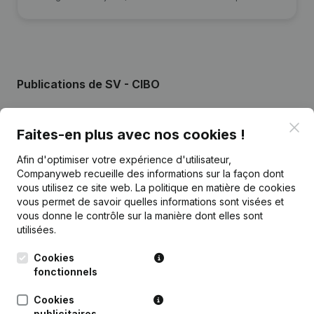
Publications
de SV - CIBO
Clo
Date
Publication
Faites-en plus avec nos cookies !
Afin d'optimiser votre expérience d'utilisateur,
Rubrique Constitution (Nouvelle
31-07-2014
Personne Morale, Ouverture
Companyweb recueille des informations sur la façon dont
Succursale, etc...)
(NL)
vous utilisez ce site web.
La politique en matière de cookies
vous permet de savoir quelles informations sont visées et
vous donne le contrôle sur la manière dont elles sont
utilisées.
Cookies
Questions fréquemment posées
fonctionnels
Cookies
Quel est le numéro d'entreprise de Somalische
publicitaires