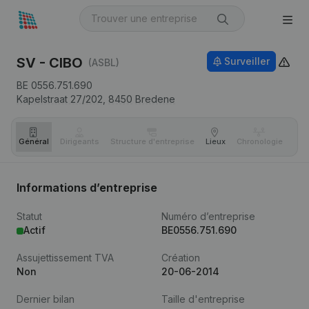
SV - CIBO
Surveiller
(ASBL)
BE 0556.751.690
Kapelstraat 27/202,
8450
Bredene
Général
Dirigeants
Structure d'entreprise
Lieux
Chronologie
Com
Informations d’entreprise
Statut
Numéro d’entreprise
Actif
BE0556.751.690
Assujettissement TVA
Création
Non
20-06-2014
Dernier bilan
Taille d'entreprise