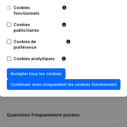
Cookies
Date
Publication
fonctionnels
Cookies
08-08-2022
Capital, Actions - Divers
publicitaires
Modification Forme Juridique - Siège
Cookies de
13-07-2022
Social
préférence
Cookies analytiques
27-02-2015
Siège Social
Rubrique Constitution (Nouvelle
Accepter tous les cookies
24-07-2014
Personne Morale, Ouverture
Succursale, etc...)
Continuez avec uniquement les cookies fonctionnels
Questions fréquemment posées