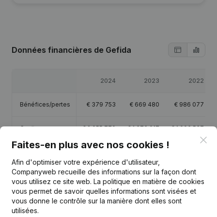
Données financières
de Gefida
2024
2023
2022
Bénéfices/pertes
€
379 753
€
669 480
€
986 077
Capitaux propres
€
2 055 770
€
1 676 017
€
1 006 537
Clo
Faites-en plus avec nos cookies !
Marge brute
€
-21 739
€
-18 161
€
-18 918
Afin d'optimiser votre expérience d'utilisateur,
Companyweb recueille des informations sur la façon dont
vous utilisez ce site web.
La politique en matière de cookies
vous permet de savoir quelles informations sont visées et
vous donne le contrôle sur la manière dont elles sont
Publications
de Gefida
utilisées.