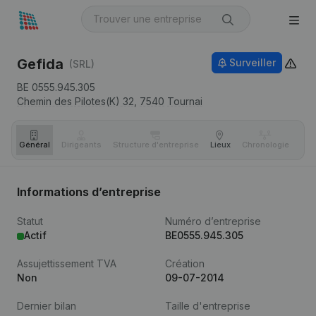
Gefida
Surveiller
(SRL)
BE 0555.945.305
Chemin des Pilotes(K) 32,
7540
Tournai
Général
Dirigeants
Structure d'entreprise
Lieux
Chronologie
Com
Informations d’entreprise
Statut
Numéro d’entreprise
Actif
BE0555.945.305
Assujettissement TVA
Création
Non
09-07-2014
Dernier bilan
Taille d'entreprise