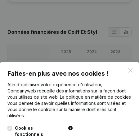
Données financières
de Coiff Et Styl
2025
2024
2023
2
Bénéfices/pertes
€
-3 990
€
-5 915
€
-4 861
€
-11
Clo
Faites-en plus avec nos cookies !
Capitaux propres
€
-37 066
€
-33 076
€
-27 161
€
-22
Afin d'optimiser votre expérience d'utilisateur,
Companyweb recueille des informations sur la façon dont
vous utilisez ce site web.
La politique en matière de cookies
Marge brute
€
-1 274
€
-3 108
€
-374
€
5
vous permet de savoir quelles informations sont visées et
vous donne le contrôle sur la manière dont elles sont
utilisées.
Cookies
Publications
de Coiff Et Styl
fonctionnels