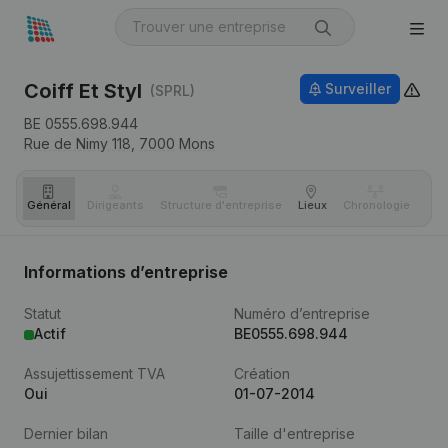
Coiff Et Styl
Surveiller
(SPRL)
BE 0555.698.944
Rue de Nimy 118,
7000
Mons
Général
Dirigeants
Structure d'entreprise
Lieux
Chronologie
Com
Informations d’entreprise
Statut
Numéro d’entreprise
Actif
BE0555.698.944
Assujettissement TVA
Création
Oui
01-07-2014
Dernier bilan
Taille d'entreprise