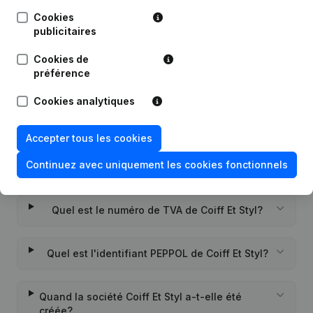
Cookies
publicitaires
Date
Publication
Cookies de
Rubrique Constitution (Nouvelle
préférence
15-07-2014
Personne Morale, Ouverture
Succursale, etc...)
Cookies analytiques
Accepter tous les cookies
Continuez avec uniquement les cookies fonctionnels
Questions fréquemment posées
Quel est le numéro de TVA de Coiff Et Styl?
Quel est l'identifiant PEPPOL de Coiff Et Styl?
Quand la société Coiff Et Styl a-t-elle été
créée?