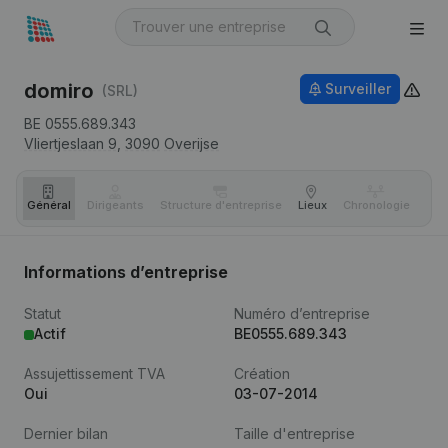
domiro
Surveiller
(SRL)
BE 0555.689.343
Vliertjeslaan 9,
3090
Overijse
Général
Dirigeants
Structure d'entreprise
Lieux
Chronologie
Com
Informations d’entreprise
Statut
Numéro d’entreprise
Actif
BE0555.689.343
Assujettissement TVA
Création
Oui
03-07-2014
Dernier bilan
Taille d'entreprise