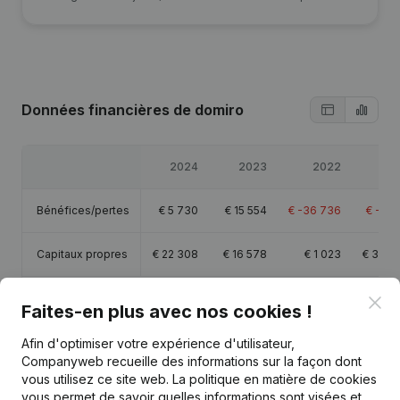
Données financières
de domiro
2024
2023
2022
20
Bénéfices/pertes
€
5 730
€
15 554
€
-36 736
€
-4 1
Capitaux propres
€
22 308
€
16 578
€
1 023
€
37 7
Marge brute
€
24 048
€
30 079
€
-18 323
€
17 8
Clo
Faites-en plus avec nos cookies !
Afin d'optimiser votre expérience d'utilisateur,
Companyweb recueille des informations sur la façon dont
vous utilisez ce site web.
La politique en matière de cookies
vous permet de savoir quelles informations sont visées et