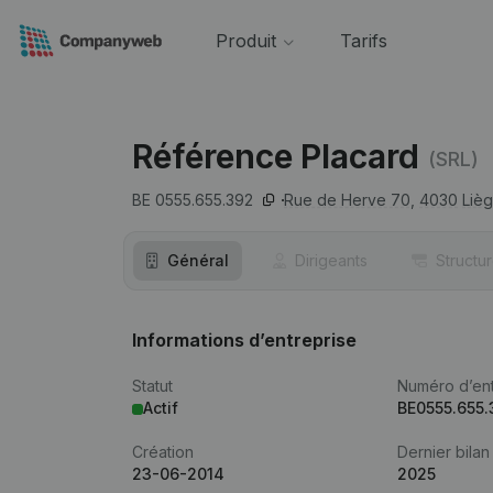
Produit
Tarifs
Référence Placard
(SRL)
BE 0555.655.392
Rue de Herve 70,
4030
Liè
Général
Dirigeants
Structu
Informations d’entreprise
Statut
Numéro d’ent
Actif
BE0555.655.
Création
Dernier bilan
23-06-2014
2025