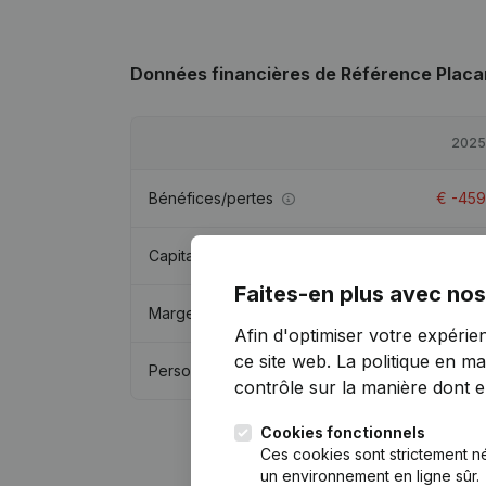
Données financières
de Référence Placa
2025
Bénéfices/pertes
€
-459
Capitaux propres
€
25 284
Faites-en plus avec nos
Marge brute
€
62 432
Afin d'optimiser votre expérie
ce site web.
La politique en ma
Personnel
1
contrôle sur la manière dont ell
Cookies fonctionnels
Ces cookies sont strictement n
un environnement en ligne sûr.