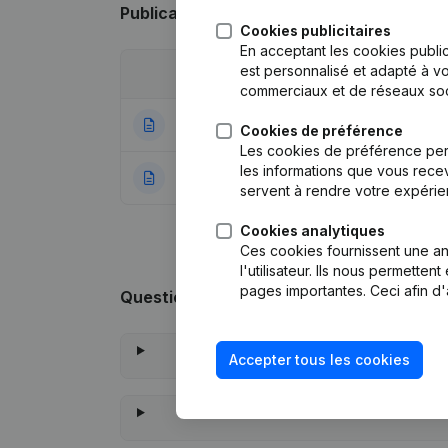
Publications
de Référence Placard
Cookies publicitaires
En acceptant les cookies public
est personnalisé et adapté à vo
Date
Publication
commerciaux et de réseaux soc
15-09-2023
Statuts (Traducti
Cookies de préférence
Les cookies de préférence per
les informations que vous recev
14-07-2014
Rubrique Constitu
servent à rendre votre expérie
Cookies analytiques
Ces cookies fournissent une ana
l'utilisateur. Ils nous permette
pages importantes. Ceci afin d'
Questions fréquemment posées
Accepter tous les cookies