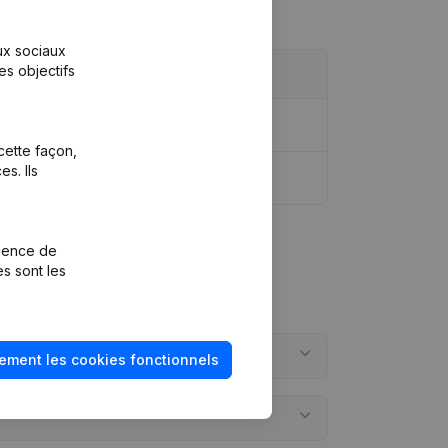
aux sociaux
es objectifs
dique - But - Demissions, Nominations
cette façon,
s. Ils
rience de
es sont les
ement les cookies fonctionnels