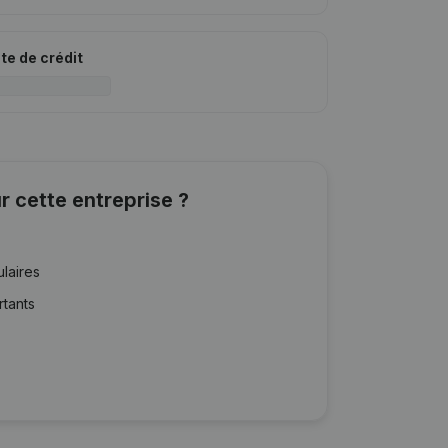
ite de crédit
r cette entreprise ?
ulaires
rtants