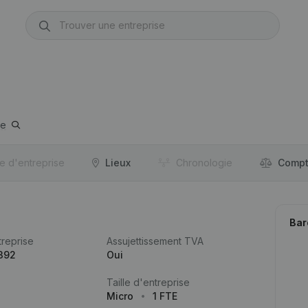
ge
re d'entreprise
Lieux
Chronologie
Compt
Bar
reprise
Assujettissement TVA
392
Oui
Taille d'entreprise
Micro
1 FTE