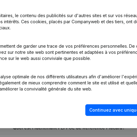
itaires, le contenu des publicités sur d'autres sites et sur vos rése
s intérêts. Ces cookies, placés par Companyweb et des tiers, ont d
iaux.
on, Coordination, Autres Modifications, …) - Modification Forme Juri
mettent de garder une trace de vos préférences personnelles. De 
ez sur notre site web sont pertinentes et adaptées à vos préférence
tion (Nouvelle Personne Morale, Ouverture Succursale, etc...)
nce sur le web aussi conviviale que possible.
lyse optimale de nos différents utilisateurs afin d'améliorer l'expé
nt également de mieux comprendre comment le site est utilisé et quell
améliorer la convivialité générale du site web.
Quel est le numéro de TVA de Référence Placard?
Continuez avec uniqu
Quel est l'identifiant PEPPOL de Référence Placard?