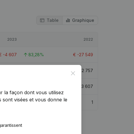
Table
Graphique
2023
2022
€
-4 607
83,28%
€
-27 549
€
46 484
-11,89%
€
52 757
Close
€
57 411
70,83%
€
33 607
r la façon dont vous utilisez
 sont visées et vous donne le
1
1
arantissent