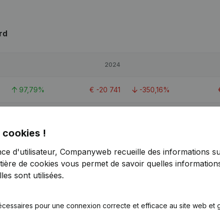
rd
2024
97,79%
€
-20 741
-350,16%
-1,78%
€
25 743
-44,62%
 cookies !
52,63%
€
40 905
-28,75%
nce d'utilisateur, Companyweb recueille des informations su
tière de cookies
vous permet de savoir quelles informations
1
es sont utilisées.
écessaires pour une connexion correcte et efficace au site web et g