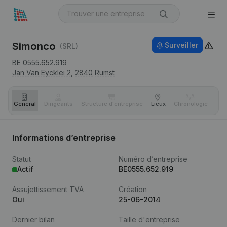
Simonco
Surveiller
(SRL)
BE 0555.652.919
Jan Van Eycklei 2,
2840
Rumst
Général
Dirigeants
Structure d'entreprise
Lieux
Chronologie
Com
Informations d’entreprise
Statut
Numéro d’entreprise
Actif
BE0555.652.919
Assujettissement TVA
Création
Oui
25-06-2014
Dernier bilan
Taille d'entreprise