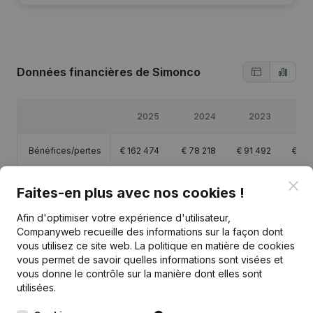
Données financières
de Simonco
2025
2024
2023
2
Bénéfices/pertes
€
162 474
€
78 218
€
91 492
€
113
Clo
Capitaux propres
€
604 910
€
534 501
€
541 719
€
536
Faites-en plus avec nos cookies !
Afin d'optimiser votre expérience d'utilisateur,
Marge brute
€
146 645
€
145 444
€
155 277
€
189
Companyweb recueille des informations sur la façon dont
vous utilisez ce site web.
La politique en matière de cookies
vous permet de savoir quelles informations sont visées et
vous donne le contrôle sur la manière dont elles sont
utilisées.
Publications
de Simonco