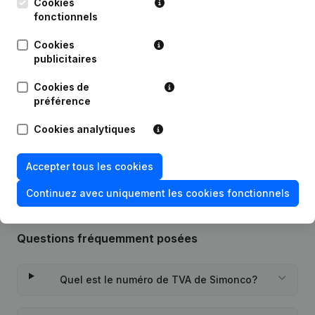
Cookies
fonctionnels
Date
Publication
Cookies
publicitaires
Statuts (Traduction, Coordination,
Autres Modifications, …) -
20-09-2023
Cookies de
Modification Forme Juridique -
Demissions - Nominations
(NL)
préférence
Cookies analytiques
Rubrique Constitution (Nouvelle
15-07-2014
Personne Morale, Ouverture
Succursale, etc...)
(NL)
Accepter tous les cookies
Continuez avec uniquement les cookies fonctionnels
Questions fréquemment posées
Quel est le numéro de TVA de Simonco?