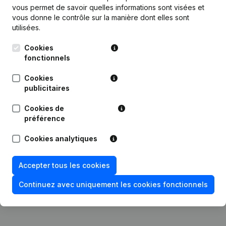
vous permet de savoir quelles informations sont visées et
vous donne le contrôle sur la manière dont elles sont
utilisées.
Publications
de Inexco Europe
Cookies
fonctionnels
Date
Publication
Cookies
Siège Social - Demissions,
publicitaires
05-01-2021
Nominations - Modification Forme
Juridique
Cookies de
préférence
30-11-2015
Denomination - Siège Social
Cookies analytiques
11-03-2015
Divers
Accepter tous les cookies
Rubrique Constitution (Nouvelle
Continuez avec uniquement les cookies fonctionnels
14-07-2014
Personne Morale, Ouverture
Succursale, etc...)