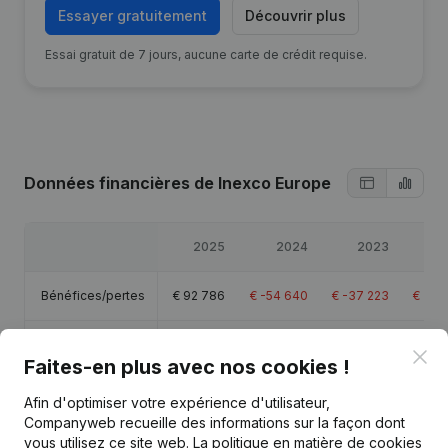
Essayer gratuitement
Découvrir plus
Essai gratuit de 7 jours, aucune carte de crédit requise.
Données financières
de Inexco Europe
2025
2024
2023
2
Bénéfices/pertes
€
92 786
€
-54 640
€
-37 223
€
-11 
Capitaux propres
€
36 975
€
-32 211
€
22 430
€
59 
Clo
Faites-en plus avec nos cookies !
Marge brute
€
113 009
€
-44 368
€
-22 799
€
-9 
Afin d'optimiser votre expérience d'utilisateur,
Companyweb recueille des informations sur la façon dont
vous utilisez ce site web.
La politique en matière de cookies