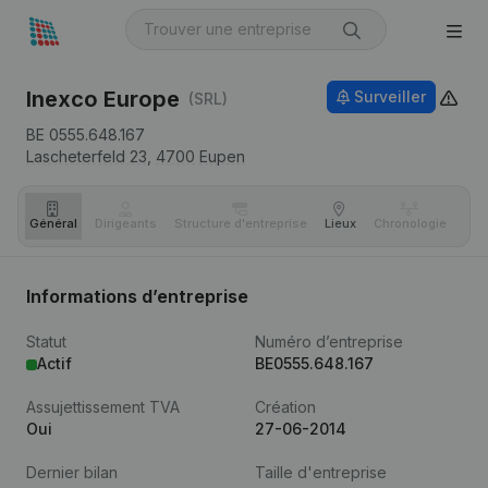
Inexco Europe
Surveiller
(SRL)
BE 0555.648.167
Lascheterfeld 23,
4700
Eupen
Général
Dirigeants
Structure d'entreprise
Lieux
Chronologie
Com
Informations d’entreprise
Statut
Numéro d’entreprise
Actif
BE0555.648.167
Assujettissement TVA
Création
Oui
27-06-2014
Dernier bilan
Taille d'entreprise