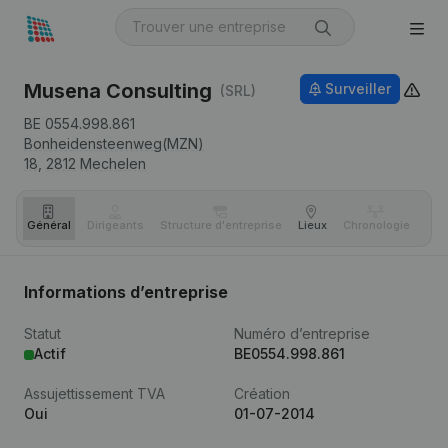
Musena Consulting
Surveiller
(SRL)
BE 0554.998.861
Bonheidensteenweg(MZN)
18,
2812
Mechelen
Général
Dirigeants
Structure d'entreprise
Lieux
Chronologie
Com
Informations d’entreprise
Statut
Numéro d’entreprise
Actif
BE0554.998.861
Assujettissement TVA
Création
Oui
01-07-2014