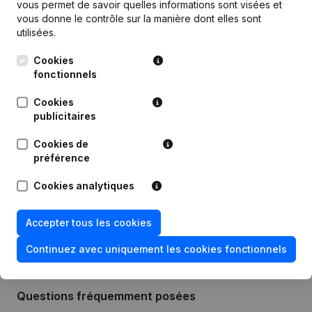
vous permet de savoir quelles informations sont visées et
vous donne le contrôle sur la manière dont elles sont
utilisées.
Cookies
Publications
de Musena Consulting
fonctionnels
Cookies
Date
Publication
publicitaires
Cookies de
Modification Forme Juridique -
08-08-2023
préférence
Demissions - Nominations
(NL)
Cookies analytiques
Rubrique Constitution (Nouvelle
14-07-2014
Personne Morale, Ouverture
Succursale, etc...)
(NL)
Accepter tous les cookies
Continuez avec uniquement les cookies fonctionnels
Questions fréquemment posées