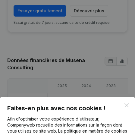
Essayer gratuitement
Découvrir plus
Essai gratuit de 7 jours, aucune carte de crédit requise.
Données financières
de Musena
Consulting
2025
2024
2023
20
Bénéfices/pertes
€
61 096
€
95 765
€
88 617
€
71 
Clo
Faites-en plus avec nos cookies !
Capitaux propres
€
75 045
€
133 202
€
199 088
€
295 
Afin d'optimiser votre expérience d'utilisateur,
Companyweb recueille des informations sur la façon dont
Marge brute
€
79 375
€
122 550
€
115 388
€
99 
vous utilisez ce site web.
La politique en matière de cookies