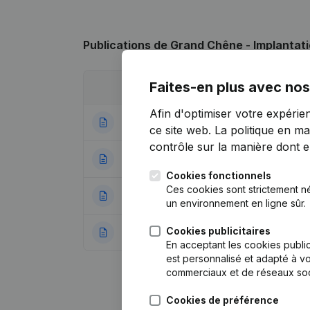
Publications
de Grand Chêne - Implantat
Faites-en plus avec nos
Date
Publication
Afin d'optimiser votre expérie
11-01-2024
Statuts (Traductio
ce site web.
La politique en ma
contrôle sur la manière dont ell
21-06-2022
Demissions, Nomi
Cookies fonctionnels
Ces cookies sont strictement n
21-11-2018
Demissions, Nomi
un environnement en ligne sûr.
Cookies publicitaires
03-07-2014
Rubrique Constitu
En acceptant les cookies public
est personnalisé et adapté à vo
commerciaux et de réseaux soc
Cookies de préférence