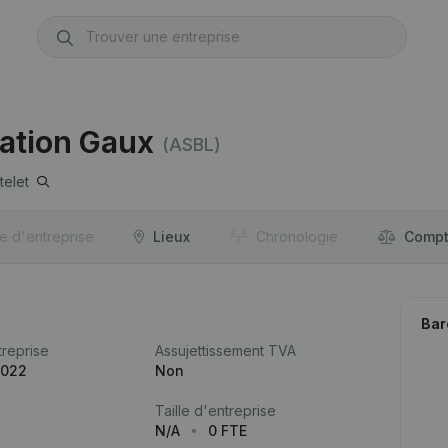
ation Gaux
(ASBL)
telet
re d'entreprise
Lieux
Chronologie
Compt
Bar
reprise
Assujettissement TVA
.022
Non
Taille d'entreprise
N/A
0 FTE