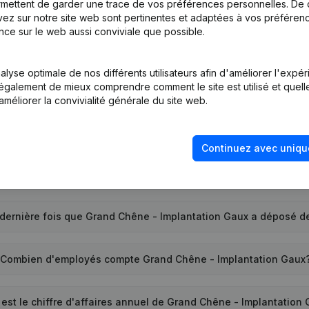
mettent de garder une trace de vos préférences personnelles. De 
ez sur notre site web sont pertinentes et adaptées à vos préférence
nce sur le web aussi conviviale que possible.
el est le numéro d'entreprise de Grand Chêne - Implantation G
lyse optimale de nos différents utilisateurs afin d'améliorer l'expé
nt également de mieux comprendre comment le site est utilisé et quell
uel est l'identifiant PEPPOL de Grand Chêne - Implantation Gau
améliorer la convivialité générale du site web.
nd la société Grand Chêne - Implantation Gaux a-t-elle été cr
Continuez avec uniqu
Quelle est l'adresse de Grand Chêne - Implantation Gaux?
 dernière fois que Grand Chêne - Implantation Gaux a déposé 
Combien d'employés compte Grand Chêne - Implantation Gaux
 est le chiffre d'affaires annuel de Grand Chêne - Implantation