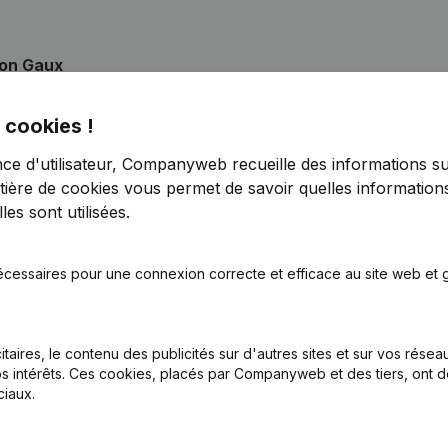
ion Gaux
 cookies !
nce d'utilisateur, Companyweb recueille des informations su
n, Coordination, Autres Modifications,...)
tière de cookies
vous permet de savoir quelles informations
es sont utilisées.
nations
écessaires pour une connexion correcte et efficace au site web et g
nations
tion (Nouvelle Personne Morale, Ouverture Succursale, etc...)
itaires, le contenu des publicités sur d'autres sites et sur vos rése
s intérêts. Ces cookies, placés par Companyweb et des tiers, ont d
iaux.