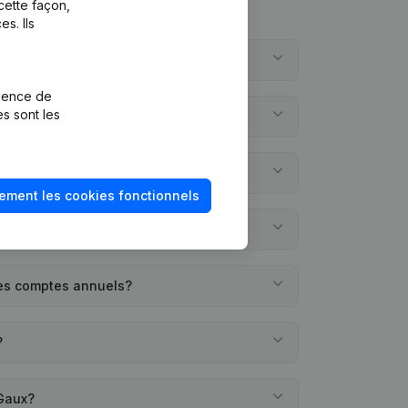
cette façon,
s. Ils
aux?
rience de
es sont les
x?
éée?
ement les cookies fonctionnels
des comptes annuels?
?
 Gaux?