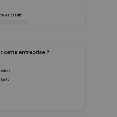
ite de crédit
r cette entreprise ?
ulaires
rtants