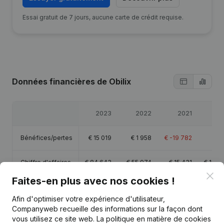
Essai gratuit de 7 jours, aucune carte de crédit requise.
Données financières
de Obilix
2023
2022
2021
20
Bénéfices/pertes
€
15 019
€
1 958
€
-19 782
€
1
Chiffre d'affaires
€
84 643
€
55 974
€
15 431
€
18 4
Clo
Faites-en plus avec nos cookies !
Capitaux propres
€
1 020
€
-13 999
€
-28 357
€
-8 5
Afin d'optimiser votre expérience d'utilisateur,
Companyweb recueille des informations sur la façon dont
Marge brute
€
15 771
€
3 379
€
-16 119
€
2 2
vous utilisez ce site web.
La politique en matière de cookies