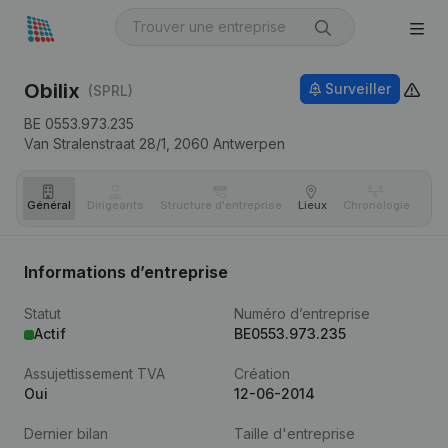
Obilix
Surveiller
(SPRL)
BE 0553.973.235
Van Stralenstraat 28/1,
2060
Antwerpen
Général
Dirigeants
Structure d'entreprise
Lieux
Chronologie
Com
Informations d’entreprise
Statut
Numéro d’entreprise
Actif
BE0553.973.235
Assujettissement TVA
Création
Oui
12-06-2014
Dernier bilan
Taille d'entreprise