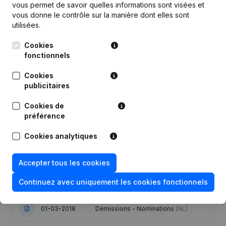
vous permet de savoir quelles informations sont visées et
vous donne le contrôle sur la manière dont elles sont
utilisées.
Cookies
Publications
de Obilix
fonctionnels
Cookies
Date
Publication
publicitaires
Capital - Actions - Demissions -
Cookies de
01-07-2019
Nominations
(NL)
préférence
05-04-2019
Demissions - Nominations
(NL)
Cookies analytiques
30-07-2018
Demissions - Nominations
(NL)
Accepter tous les cookies
Continuez avec uniquement les cookies fonctionnels
31-05-2018
Demissions - Nominations
(NL)
01-03-2018
Demissions - Nominations
(NL)