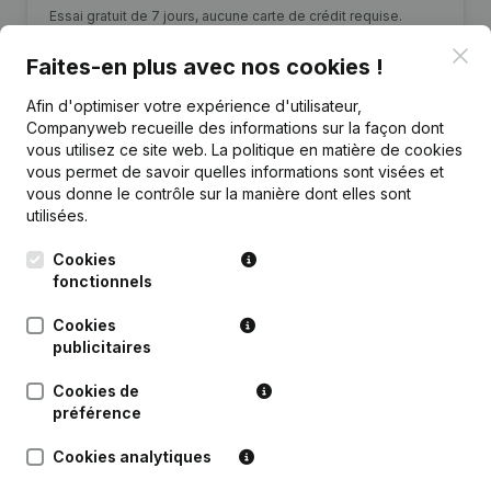
Essai gratuit de 7 jours, aucune carte de crédit requise.
Clo
Faites-en plus avec nos cookies !
Afin d'optimiser votre expérience d'utilisateur,
Companyweb recueille des informations sur la façon dont
vous utilisez ce site web.
La politique en matière de cookies
Données financières
de Hotel-Brasserie
vous permet de savoir quelles informations sont visées et
De Klok
vous donne le contrôle sur la manière dont elles sont
utilisées.
2023
2022
2021
2
Cookies
fonctionnels
Bénéfices/pertes
€
-24 946
€
-25 287
€
67 648
€
57
Cookies
publicitaires
Capitaux propres
€
78 530
€
103 476
€
128 763
€
6
Cookies de
Marge brute
€
49 543
€
48 162
€
133 913
€
137
préférence
Cookies analytiques
Personnel
1,9
0,9
2,6