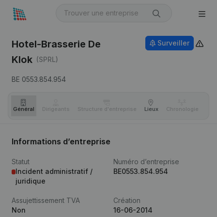
Hotel-Brasserie De
Surveiller
Klok
(SPRL)
BE 0553.854.954
Général
Dirigeants
Structure d'entreprise
Lieux
Chronologie
Com
Informations d’entreprise
Statut
Numéro d’entreprise
Incident administratif /
BE0553.854.954
juridique
Assujettissement TVA
Création
Non
16-06-2014