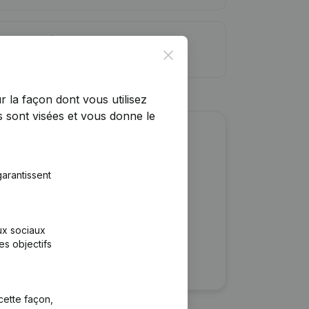
ite de crédit
Close
r la façon dont vous utilisez
 sont visées et vous donne le
r cette entreprise ?
arantissent
ulaires
rtants
aux sociaux
es objectifs
cette façon,