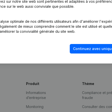
ez sur notre site web sont pertinentes et adaptées à vos préférence
nce sur le web aussi conviviale que possible.
lyse optimale de nos différents utilisateurs afin d'améliorer l'expé
nt également de mieux comprendre comment le site est utilisé et quell
améliorer la convivialité générale du site web.
Continuez avec uniqu
Produit
Thème
Informations
Compliance et pré
d’entreprise
fraude
Monitoring
Consulter des co