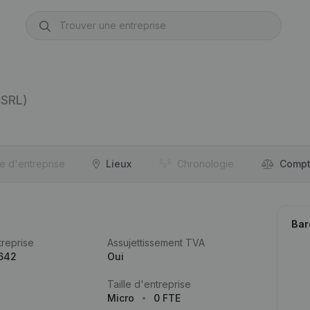
(SRL)
re d'entreprise
Lieux
Chronologie
Compt
Bar
reprise
Assujettissement TVA
.642
Oui
Taille d'entreprise
Micro
0 FTE