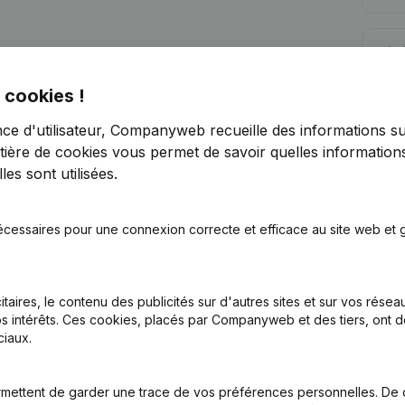
Lim
 cookies !
nce d'utilisateur, Companyweb recueille des informations su
tière de cookies
vous permet de savoir quelles informations
es sont utilisées.
Vous recherchez plus d’informations su
Consulter la santé en un coup d'oeil
écessaires pour une connexion correcte et efficace au site web et g
Choisissez des informations rapides ou des détails gran
Recevez des mises à jour sur les développements impo
itaires, le contenu des publicités sur d'autres sites et sur vos rése
Essayer gratuitement
Découvrir plus
s intérêts. Ces cookies, placés par Companyweb et des tiers, ont d
iaux.
Essai gratuit de 7 jours, aucune carte de crédit requise.
mettent de garder une trace de vos préférences personnelles. De 