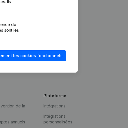
s. Ils
rience de
es sont les
ement les cookies fonctionnels
Plateforme
vention de la
Intégrations
Intégrations
mptes annuels
personnalisées