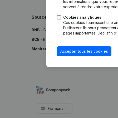
les informations que vous recev
servent à rendre votre expérie
Sources
Cookies analytiques
Ces cookies fournissent une ana
l'utilisateur. Ils nous permette
BNB
- Banque Nationale de Belgique
pages importantes. Ceci afin d'
BCE
- Banque-Carrefour des Entreprises
Moniteur
- Publications par le Moniteur Belge
Accepter tous les cookies
Français