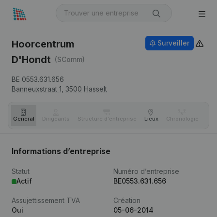
Hoorcentrum
Surveiller
D'Hondt
(SComm)
BE 0553.631.656
Banneuxstraat 1,
3500
Hasselt
Général
Dirigeants
Structure d'entreprise
Lieux
Chronologie
Com
Informations d’entreprise
Statut
Numéro d’entreprise
Actif
BE0553.631.656
Assujettissement TVA
Création
Oui
05-06-2014