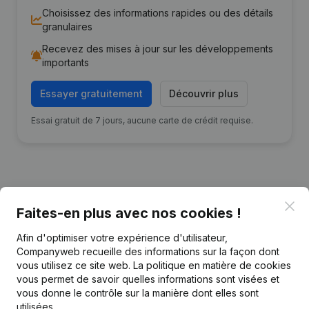
Choisissez des informations rapides ou des détails
granulaires
Recevez des mises à jour sur les développements
importants
Essayer gratuitement
Découvrir plus
Essai gratuit de 7 jours, aucune carte de crédit requise.
Clo
Publications
de Hoorcentrum D'Hondt
Faites-en plus avec nos cookies !
Afin d'optimiser votre expérience d'utilisateur,
Date
Publication
Companyweb recueille des informations sur la façon dont
vous utilisez ce site web.
La politique en matière de cookies
vous permet de savoir quelles informations sont visées et
Siège Social - Statuts (Traduction,
vous donne le contrôle sur la manière dont elles sont
Coordination, Autres Modifications,
15-04-2025
…) - Modification Forme Juridique
utilisées.