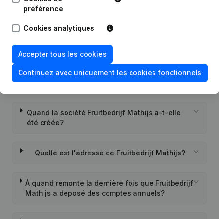
Questions fréquemment posées
préférence
Cookies analytiques
Quel est le numéro de TVA de Fruitbedrijf
Mathijs?
Accepter tous les cookies
Continuez avec uniquement les cookies fonctionnels
Quel est l'identifiant PEPPOL de Fruitbedrijf
Mathijs?
Quand la société Fruitbedrijf Mathijs a-t-elle
été créée?
Quelle est l'adresse de Fruitbedrijf Mathijs?
À quand remonte la dernière fois que Fruitbedrijf
Mathijs a déposé des comptes annuels?