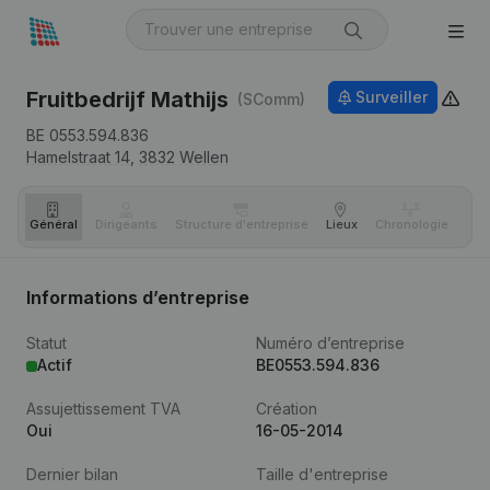
Fruitbedrijf Mathijs
Surveiller
(SComm)
BE 0553.594.836
Hamelstraat 14,
3832
Wellen
Général
Dirigeants
Structure d'entreprise
Lieux
Chronologie
Com
Informations d’entreprise
Statut
Numéro d’entreprise
Actif
BE0553.594.836
Assujettissement TVA
Création
Oui
16-05-2014
Dernier bilan
Taille d'entreprise