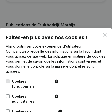
Publications
de Fruitbedrijf Mathijs
Clo
Faites-en plus avec nos cookies !
Date
Publication
Afin d'optimiser votre expérience d'utilisateur,
Companyweb recueille des informations sur la façon dont
Demissions - Nominations - Statuts
vous utilisez ce site web.
La politique en matière de cookies
(Traduction, Coordination, Autres
22-03-2024
Modifications, …) - Modification
vous permet de savoir quelles informations sont visées et
Forme Juridique
(NL)
vous donne le contrôle sur la manière dont elles sont
utilisées.
Rubrique Constitution (Nouvelle
16-06-2014
Personne Morale, Ouverture
Cookies
Succursale, etc...)
(NL)
fonctionnels
Cookies
publicitaires
Cookies de