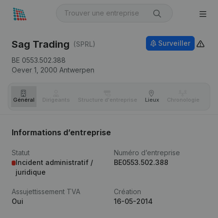
Sag Trading
Surveiller
(SPRL)
BE 0553.502.388
Oever 1,
2000
Antwerpen
Général
Dirigeants
Structure d'entreprise
Lieux
Chronologie
Com
Informations d’entreprise
Statut
Numéro d’entreprise
Incident administratif /
BE0553.502.388
juridique
Assujettissement TVA
Création
Oui
16-05-2014