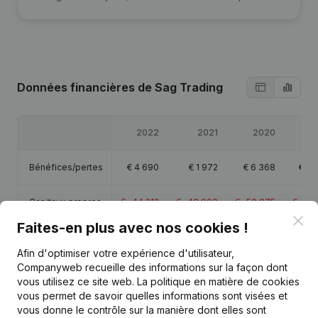
Données financières
de Sag Trading
2022
2021
2020
2
Bénéfices/pertes
€
4 690
€
1 972
€
6 368
€
15
Capitaux propres
€
-44 212
€
-48 903
€
-50 875
€
-57
Clo
Faites-en plus avec nos cookies !
Marge brute
€
7 488
€
6 068
€
9 132
€
20
Afin d'optimiser votre expérience d'utilisateur,
Companyweb recueille des informations sur la façon dont
vous utilisez ce site web.
La politique en matière de cookies
vous permet de savoir quelles informations sont visées et
vous donne le contrôle sur la manière dont elles sont