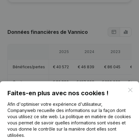
Données financières
de Vannico
2025
2024
2023
2
Bénéfices/pertes
€
40 572
€
46 839
€
86 045
€
13
Capitaux propres
€
82 880
€
167 308
€
299 069
€
213
Clo
Faites-en plus avec nos cookies !
Marge brute
€
81 257
€
72 717
€
113 871
€
55
Afin d'optimiser votre expérience d'utilisateur,
Companyweb recueille des informations sur la façon dont
vous utilisez ce site web.
La politique en matière de cookies
vous permet de savoir quelles informations sont visées et
vous donne le contrôle sur la manière dont elles sont
Publications
de Vannico
utilisées.