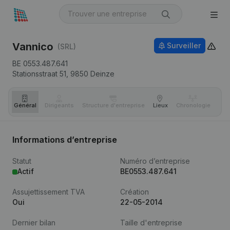
Vannico
Surveiller
(SRL)
BE 0553.487.641
Stationsstraat 51,
9850
Deinze
Général
Dirigeants
Structure d'entreprise
Lieux
Chronologie
Com
Informations d’entreprise
Statut
Numéro d’entreprise
Actif
BE0553.487.641
Assujettissement TVA
Création
Oui
22-05-2014
Dernier bilan
Taille d'entreprise