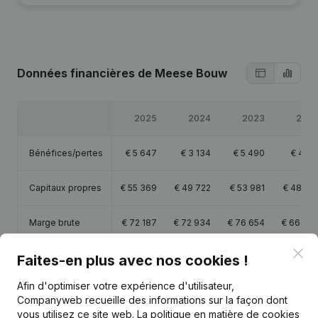
Données financières
de Meese Bouw
2025
2024
2023
202
Bénéfices/pertes
€
5 647
€
3 134
€
5 490
€
4 61
Capitaux propres
€
55 369
€
49 722
€
53 981
€
48 49
Marge brute
€
72 187
€
72 934
€
76 654
€
66 82
Clo
Faites-en plus avec nos cookies !
Personnel
0,8
0,9
0,8
Afin d'optimiser votre expérience d'utilisateur,
Companyweb recueille des informations sur la façon dont
vous utilisez ce site web.
La politique en matière de cookies