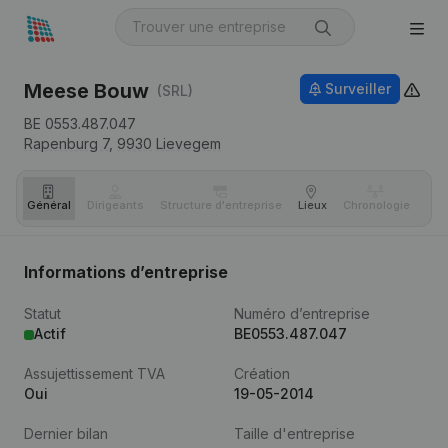
Meese Bouw
Surveiller
(SRL)
BE 0553.487.047
Rapenburg 7,
9930
Lievegem
Général
Dirigeants
Structure d'entreprise
Lieux
Chronologie
Com
Informations d’entreprise
Statut
Numéro d’entreprise
Actif
BE0553.487.047
Assujettissement TVA
Création
Oui
19-05-2014
Dernier bilan
Taille d'entreprise