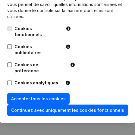
vous permet de savoir quelles informations sont visées et
Publications
de Meese Bouw
vous donne le contrôle sur la manière dont elles sont
utilisées.
Date
Publication
Cookies
fonctionnels
Statuts (Traduction, Coordination,
Cookies
Autres Modifications, …) -
publicitaires
27-04-2021
Modification Forme Juridique -
Demissions - Nominations -
Assemblée générale
(NL)
Cookies de
préférence
01-04-2019
Siège Social
(NL)
Cookies analytiques
11-03-2019
Siège Social
(NL)
Accepter tous les cookies
Rubrique Constitution (Nouvelle
Continuez avec uniquement les cookies fonctionnels
10-06-2014
Personne Morale, Ouverture
Succursale, etc...)
(NL)