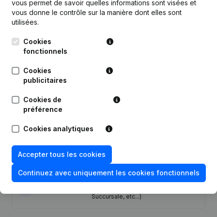
vous permet de savoir quelles informations sont visées et
vous donne le contrôle sur la manière dont elles sont
utilisées.
Publications
de Vvtw
Cookies
fonctionnels
Date
Publication
Cookies
Modification Forme Juridique -
publicitaires
12-10-2023
Demissions, Nominations
Cookies de
préférence
03-05-2022
Demissions, Nominations
Cookies analytiques
12-11-2018
Demissions, Nominations
Accepter tous les cookies
16-06-2016
Demissions, Nominations
Continuez avec uniquement les cookies fonctionnels
Rubrique Constitution (Nouvelle
10-06-2014
Personne Morale, Ouverture
Succursale, etc...)