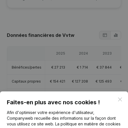
Données financières
de Vvtw
2025
2024
2023
Bénéfices/pertes
€
27 213
€
1 714
€
37 844
€
36
Capitaux propres
€
154 421
€
127 208
€
125 493
€
95
Marge brute
€
452 723
€
329 218
€
240 744
€
223
Clo
Faites-en plus avec nos cookies !
Personnel
5,2
4,2
2,6
Afin d'optimiser votre expérience d'utilisateur,
Companyweb recueille des informations sur la façon dont
vous utilisez ce site web.
La politique en matière de cookies