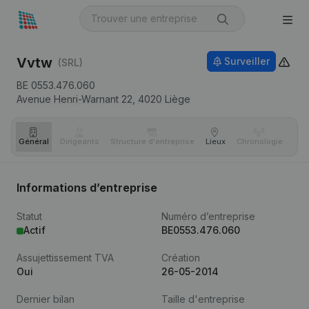
Vvtw
Surveiller
(SRL)
BE 0553.476.060
Avenue Henri-Warnant 22,
4020
Liège
Général
Dirigeants
Structure d'entreprise
Lieux
Chronologie
Com
Informations d’entreprise
Statut
Numéro d’entreprise
Actif
BE0553.476.060
Assujettissement TVA
Création
Oui
26-05-2014
Dernier bilan
Taille d'entreprise