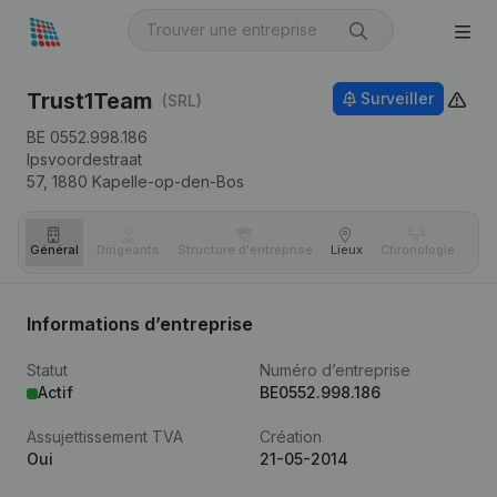
Trust1Team
Surveiller
(SRL)
BE 0552.998.186
Ipsvoordestraat
57,
1880
Kapelle-op-den-Bos
Général
Dirigeants
Structure d'entreprise
Lieux
Chronologie
Com
Informations d’entreprise
Statut
Numéro d’entreprise
Actif
BE0552.998.186
Assujettissement TVA
Création
Oui
21-05-2014