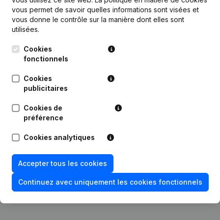
vous permet de savoir quelles informations sont visées et
vous donne le contrôle sur la manière dont elles sont
utilisées.
Publications
de Trust1Team
Cookies
fonctionnels
Date
Publication
Cookies
publicitaires
Siège Social - Demissions -
02-04-2026
Nominations
(NL)
Cookies de
préférence
01-02-2024
Modification(s) Statuts
(NL)
Cookies analytiques
19-07-2022
Siège Social
(NL)
Accepter tous les cookies
10-03-2020
Siège Social
(NL)
Continuez avec uniquement les cookies fonctionnels
29-10-2018
Demissions - Nominations
(NL)