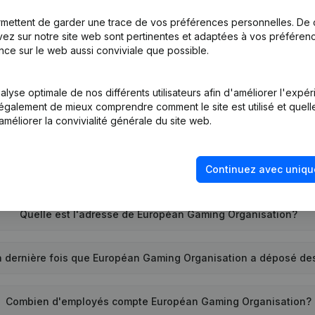
mettent de garder une trace de vos préférences personnelles. De 
ez sur notre site web sont pertinentes et adaptées à vos préférence
nce sur le web aussi conviviale que possible.
uel est le numéro d'entreprise de Européan Gaming Organisati
lyse optimale de nos différents utilisateurs afin d'améliorer l'expé
nt également de mieux comprendre comment le site est utilisé et quell
améliorer la convivialité générale du site web.
Quel est l'identifiant PEPPOL de Européan Gaming Organisation
Continuez avec uniqu
and la société Européan Gaming Organisation a-t-elle été cré
Quelle est l'adresse de Européan Gaming Organisation?
a dernière fois que Européan Gaming Organisation a déposé d
Combien d'employés compte Européan Gaming Organisation?