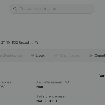
311/19,
1120
Bruxelles
re d'entreprise
Lieux
Chronologie
Compt
Bar
reprise
Assujettissement TVA
.053
Non
Taille d'entreprise
N/A
0 FTE