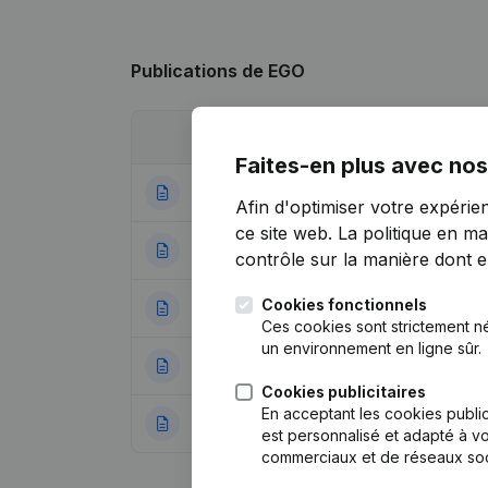
Publications
de EGO
Date
Publication
Faites-en plus avec nos
24-12-2019
Siège Social
Afin d'optimiser votre expérie
ce site web.
La politique en ma
04-12-2018
Demissions, Nomi
contrôle sur la manière dont ell
Cookies fonctionnels
06-09-2017
Siège Social - D
Ces cookies sont strictement n
un environnement en ligne sûr.
30-06-2015
Demissions, Nomi
Cookies publicitaires
En acceptant les cookies public
03-06-2014
Rubrique Constitu
est personnalisé et adapté à vo
commerciaux et de réseaux soc