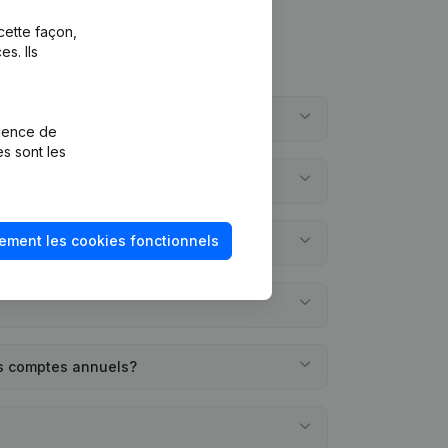
cette façon,
s. Ils
on?
rience de
es sont les
?
ement les cookies fonctionnels
ée?
es comptes annuels?