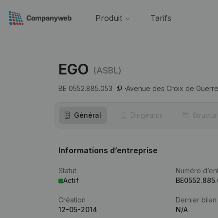
Produit
Tarifs
EGO
(ASBL)
BE 0552.885.053
Avenue des Croix de Guerre 
Général
Dirigeants
Structu
Informations d’entreprise
Statut
Numéro d’ent
Actif
BE0552.885
Création
Dernier bilan
12-05-2014
N/A