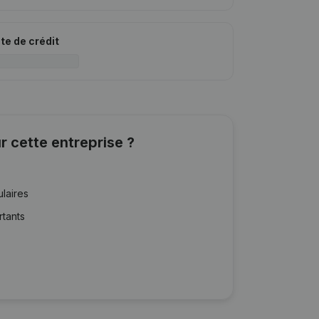
ite de crédit
r cette entreprise ?
ulaires
rtants