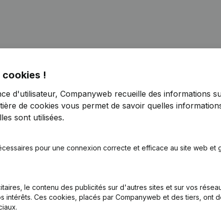
 cookies !
nce d'utilisateur, Companyweb recueille des informations su
tière de cookies
vous permet de savoir quelles informations
nations
es sont utilisées.
emissions, Nominations
écessaires pour une connexion correcte et efficace au site web et g
nations
itaires, le contenu des publicités sur d'autres sites et sur vos rése
tion (Nouvelle Personne Morale, Ouverture Succursale, etc...)
s intérêts. Ces cookies, placés par Companyweb et des tiers, ont d
iaux.