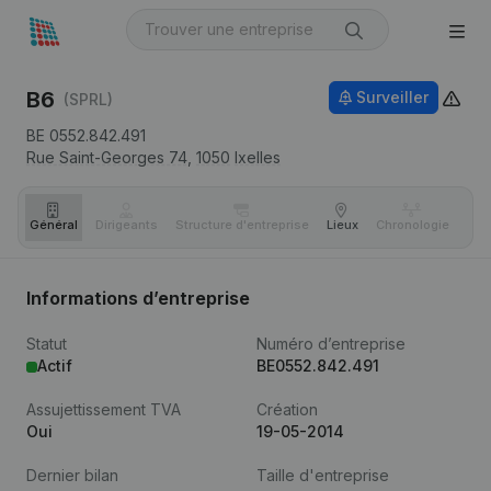
B6
Surveiller
(SPRL)
BE 0552.842.491
Rue Saint-Georges 74,
1050
Ixelles
Général
Dirigeants
Structure d'entreprise
Lieux
Chronologie
Com
Informations d’entreprise
Statut
Numéro d’entreprise
Actif
BE0552.842.491
Assujettissement TVA
Création
Oui
19-05-2014
Dernier bilan
Taille d'entreprise