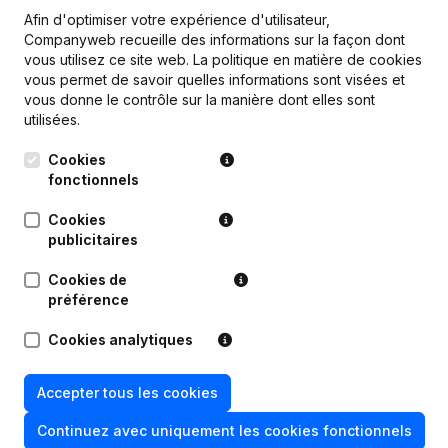
Afin d'optimiser votre expérience d'utilisateur,
Companyweb recueille des informations sur la façon dont
vous utilisez ce site web.
La politique en matière de cookies
vous permet de savoir quelles informations sont visées et
Publications
de B6
vous donne le contrôle sur la manière dont elles sont
utilisées.
Date
Publication
Cookies
fonctionnels
28-11-2019
Siège Social
Cookies
publicitaires
09-11-2018
Demissions, Nominations
Cookies de
préférence
16-08-2016
Divers
Cookies analytiques
21-01-2016
Demissions, Nominations
Accepter tous les cookies
Siège Social - Demissions,
28-12-2015
Nominations
Continuez avec uniquement les cookies fonctionnels