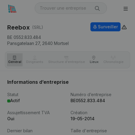
Reebox
Surveiller
(SRL)
BE 0552.833.484
Pansgatelaan 27,
2640
Mortsel
Général
Dirigeants
Structure d'entreprise
Lieux
Chronologie
Com
Informations d’entreprise
Statut
Numéro d’entreprise
Actif
BE0552.833.484
Assujettissement TVA
Création
Oui
19-05-2014
Dernier bilan
Taille d'entreprise