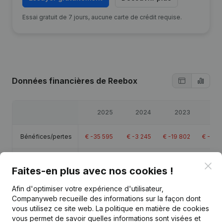
Essai gratuit de 7 jours, aucune carte de crédit requise.
Données financières
de Reebox
2025
2024
2023
2
Bénéfices/pertes
€
-35 595
€
-3 245
€
-19 802
€
-30 
Capitaux propres
€
8 591
€
37 986
€
41 232
€
61 
Clo
Faites-en plus avec nos cookies !
Marge brute
€
-32 630
€
1 364
€
-14 210
€
-8 
Afin d'optimiser votre expérience d'utilisateur,
Companyweb recueille des informations sur la façon dont
vous utilisez ce site web.
La politique en matière de cookies
vous permet de savoir quelles informations sont visées et