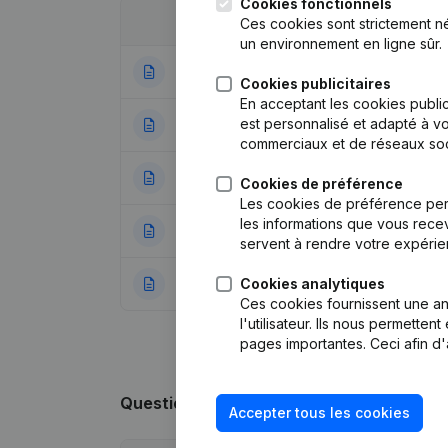
Cookies fonctionnels
Date
Publication
Ces cookies sont strictement n
un environnement en ligne sûr.
06-01-2026
Rubrique Fin (Ces
Cookies publicitaires
En acceptant les cookies public
est personnalisé et adapté à vo
05-11-2020
Demissions - Nom
commerciaux et de réseaux soc
26-08-2020
Demissions - Nom
Cookies de préférence
Les cookies de préférence per
les informations que vous recev
10-10-2017
Demissions - Nom
servent à rendre votre expérie
Cookies analytiques
28-02-2017
Demissions - Nom
Ces cookies fournissent une ana
l'utilisateur. Ils nous permette
pages importantes. Ceci afin d'
Questions fréquemment posées
Accepter tous les cookies