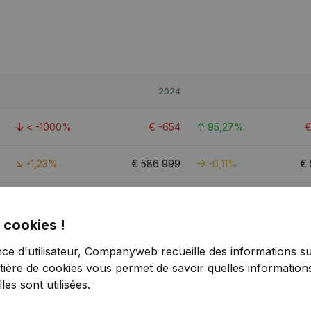
2024
< -1000%
€
-654
95,27%
-1,23%
€
586 999
-0,11%
€
-
 cookies !
nce d'utilisateur, Companyweb recueille des informations su
tière de cookies
vous permet de savoir quelles informations
es sont utilisées.