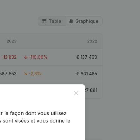
Table
Graphique
2023
2022
€
-13 832
-110,06%
€
137 460
587 653
-2,3%
€
601 485
€
-12 688
-109,92%
€
127 881
Close
r la façon dont vous utilisez
 sont visées et vous donne le