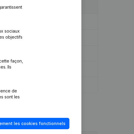
arantissent
iaire, etc...
(NL)
aux sociaux
es objectifs
cette façon,
s. Ils
rience de
es sont les
ement les cookies fonctionnels