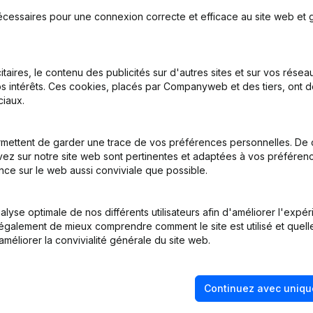
écessaires pour une connexion correcte et efficace au site web et g
sation, Annulation Cessation, Nullite, Concordat, Reorganisation Judic
itaires, le contenu des publicités sur d'autres sites et sur vos rése
s intérêts. Ces cookies, placés par Companyweb et des tiers, ont d
inations
(NL)
iaux.
inations
(NL)
mettent de garder une trace de vos préférences personnelles. De 
ez sur notre site web sont pertinentes et adaptées à vos préférence
inations
(NL)
nce sur le web aussi conviviale que possible.
inations
(NL)
lyse optimale de nos différents utilisateurs afin d'améliorer l'expé
nt également de mieux comprendre comment le site est utilisé et quell
améliorer la convivialité générale du site web.
Continuez avec uniqu