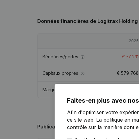
Données financières
de Logitrax Holding
2025
Bénéfices/pertes
€
-7 231
Capitaux propres
€
579 768
Marge brute
€
-6 540
Faites-en plus avec nos
Afin d'optimiser votre expérie
ce site web.
La politique en ma
Publications
de Logitrax Holding
contrôle sur la manière dont ell