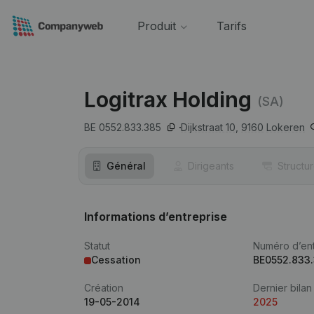
Produit
Tarifs
Logitrax Holding
(SA)
BE 0552.833.385
Dijkstraat 10,
9160
Lokeren
Général
Dirigeants
Structu
Informations d’entreprise
Statut
Numéro d’ent
Cessation
BE0552.833
Création
Dernier bilan
19-05-2014
2025