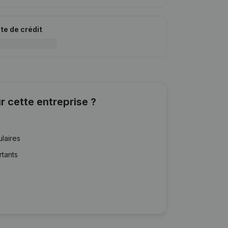
ite de crédit
r cette entreprise ?
ulaires
rtants