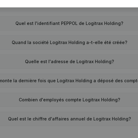
Quel est le numéro de TVA de Logitrax Holding?
Quel est l'identifiant PEPPOL de Logitrax Holding?
Quand la société Logitrax Holding a-t-elle été créée?
Quelle est l'adresse de Logitrax Holding?
monte la dernière fois que Logitrax Holding a déposé des comp
Combien d'employés compte Logitrax Holding?
Quel est le chiffre d'affaires annuel de Logitrax Holding?