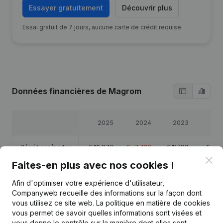
Essayer gratuitement
Découvrir plus
Essai gratuit de 7 jours, aucune carte de crédit requise.
Données financières
de Magrom
2025
2024
2023
20
Bénéfices/pertes
€
10 970
€
-7 482
€
11 190
€
13 6
Clo
Faites-en plus avec nos cookies !
Chiffre d'affaires
€
146 849
€
119 144
€
115 691
€
113 9
Afin d'optimiser votre expérience d'utilisateur,
Companyweb recueille des informations sur la façon dont
Capitaux propres
€
55 684
€
44 714
€
52 197
€
41 0
vous utilisez ce site web.
La politique en matière de cookies
vous permet de savoir quelles informations sont visées et
Marge brute
€
14 757
€
-5 388
€
15 882
€
16 9
vous donne le contrôle sur la manière dont elles sont