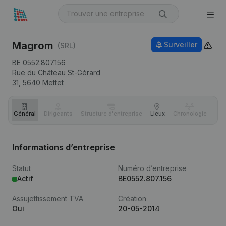
Magrom
Surveiller
(SRL)
BE 0552.807.156
Rue du Château St-Gérard
31,
5640
Mettet
Général
Dirigeants
Structure d'entreprise
Lieux
Chronologie
Com
Informations d’entreprise
Statut
Numéro d’entreprise
Actif
BE0552.807.156
Assujettissement TVA
Création
Oui
20-05-2014