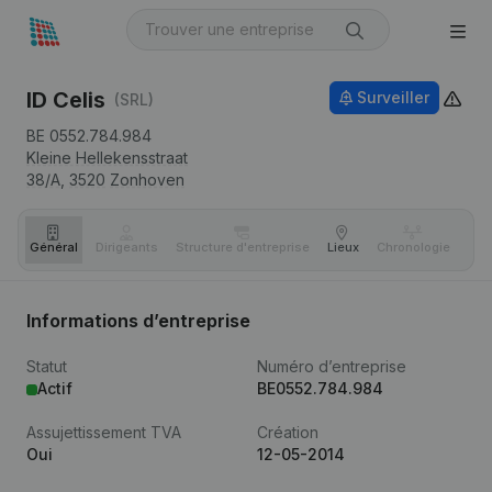
ID Celis
Surveiller
(SRL)
BE 0552.784.984
Kleine Hellekensstraat
38/A,
3520
Zonhoven
Général
Dirigeants
Structure d'entreprise
Lieux
Chronologie
Com
Informations d’entreprise
Statut
Numéro d’entreprise
Actif
BE0552.784.984
Assujettissement TVA
Création
Oui
12-05-2014