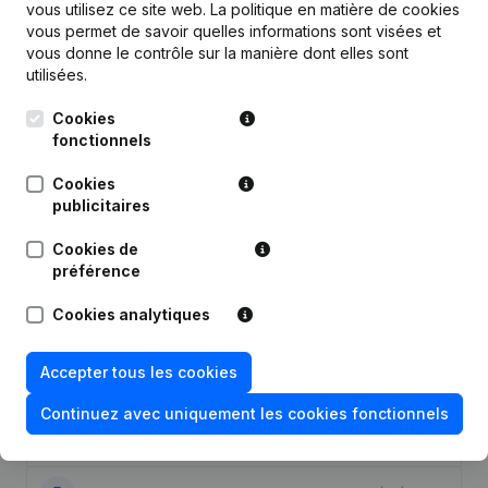
vous utilisez ce site web.
La politique en matière de cookies
vous permet de savoir quelles informations sont visées et
vous donne le contrôle sur la manière dont elles sont
utilisées.
Publications
de ID Celis
Cookies
fonctionnels
Date
Publication
Cookies
publicitaires
Statuts (Traduction, Coordination,
Autres Modifications, …) -
17-11-2025
Modification Forme Juridique -
Cookies de
Appellation - Siège Social - But -
préférence
Demissions - Nominations
(NL)
Cookies analytiques
09-01-2017
Demissions - Nominations
(NL)
Accepter tous les cookies
31-03-2016
Demissions - Nominations
(NL)
Continuez avec uniquement les cookies fonctionnels
17-09-2015
Demissions - Nominations
(NL)