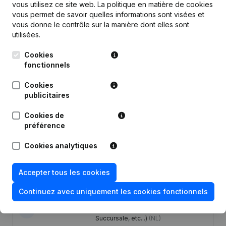
vous utilisez ce site web.
La politique en matière de cookies
vous permet de savoir quelles informations sont visées et
vous donne le contrôle sur la manière dont elles sont
Publications
de Bexmetal
utilisées.
Cookies
Date
Publication
fonctionnels
Cookies
08-07-2024
Siège Social
publicitaires
Statuts (Traduction, Coordination,
Cookies de
23-01-2024
Autres Modifications,...)
préférence
Capital, Actions - Demissions,
Cookies analytiques
28-11-2018
Nominations
Accepter tous les cookies
11-07-2016
Siège Social
Continuez avec uniquement les cookies fonctionnels
Rubrique Constitution (Nouvelle
26-05-2014
Personne Morale, Ouverture
Succursale, etc...)
(NL)