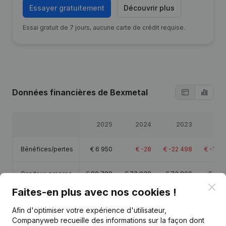
Essayer gratuitement
Découvrir plus
Essai gratuit de 7 jours, aucune carte de crédit requise.
Données financières
de Bexmetal
2025
2024
2023
2
Bénéfices/pertes
€
6 950
€
-28
€
-22 498
€
-100 
Capitaux propres
€
80 788
€
73 838
€
73 866
€
96 
Clo
Faites-en plus avec nos cookies !
Marge brute
€
7 185
€
-272
€
-22 024
€
-100 
Afin d'optimiser votre expérience d'utilisateur,
Companyweb recueille des informations sur la façon dont