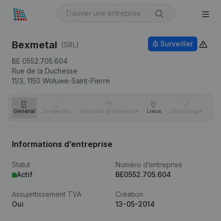
Bexmetal
Surveiller
(SRL)
BE 0552.705.604
Rue de la Duchesse
11/3,
1150
Woluwe-Saint-Pierre
Général
Dirigeants
Structure d'entreprise
Lieux
Chronologie
Com
Informations d’entreprise
Statut
Numéro d’entreprise
Actif
BE0552.705.604
Assujettissement TVA
Création
Oui
13-05-2014