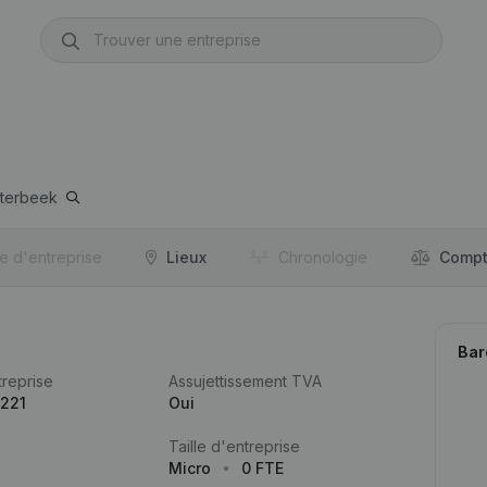
tterbeek
re d'entreprise
Lieux
Chronologie
Compt
Bar
reprise
Assujettissement TVA
.221
Oui
Taille d'entreprise
Micro
0 FTE