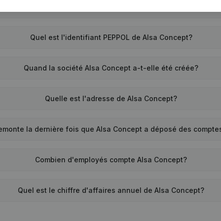
Quel est le numéro de TVA de Alsa Concept?
Quel est l'identifiant PEPPOL de Alsa Concept?
Quand la société Alsa Concept a-t-elle été créée?
Quelle est l'adresse de Alsa Concept?
emonte la dernière fois que Alsa Concept a déposé des compte
Combien d'employés compte Alsa Concept?
Quel est le chiffre d'affaires annuel de Alsa Concept?