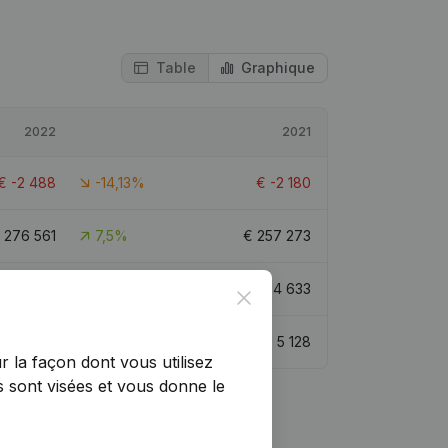
Table
Graphique
2022
2021
€
-2 488
-14,13%
€
-2 180
€
276 561
7,5%
€
257 273
€
2 145
-53,7%
€
4 633
Close
€
1 263
-75,37%
€
5 128
r la façon dont vous utilisez
 sont visées et vous donne le