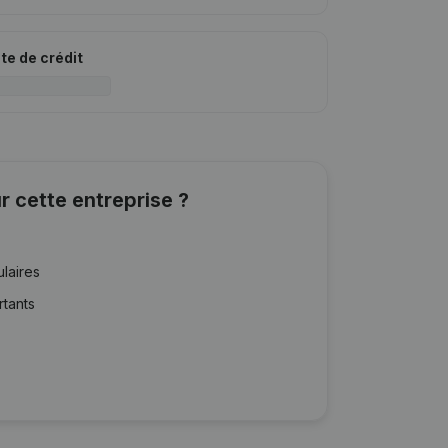
ite de crédit
r cette entreprise ?
ulaires
rtants