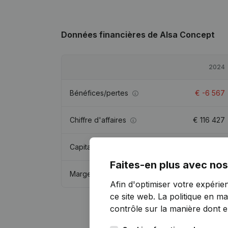
Données financières
de Alsa Concept
2024
Bénéfices/pertes
€
-6 567
Chiffre d'affaires
€
116 427
Capitaux propres
€
-5 318
Faites-en plus avec nos
Marge brute
€
-2 563
Afin d'optimiser votre expérie
ce site web.
La politique en ma
contrôle sur la manière dont ell