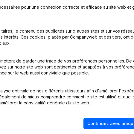
écessaires pour une connexion correcte et efficace au site web et g
itaires, le contenu des publicités sur d'autres sites et sur vos rése
s intérêts. Ces cookies, placés par Companyweb et des tiers, ont d
iaux.
nations
mettent de garder une trace de vos préférences personnelles. De 
ez sur notre site web sont pertinentes et adaptées à vos préférence
- Demissions, Nominations
nce sur le web aussi conviviale que possible.
tion (Nouvelle Personne Morale, Ouverture Succursale, etc...)
lyse optimale de nos différents utilisateurs afin d'améliorer l'expé
nt également de mieux comprendre comment le site est utilisé et quell
améliorer la convivialité générale du site web.
Continuez avec uniqu