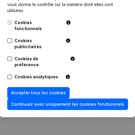
vous donne le contrôle sur la manière dont elles sont
utilisées.
Publications
de Cardinale Sud
Cookies
fonctionnels
Date
Publication
Cookies
publicitaires
Statuts (Traduction, Coordination,
Cookies de
13-04-2023
Autres Modifications, …) -
préférence
Modification Forme Juridique - But
Cookies analytiques
14-02-2017
Demissions, Nominations
Accepter tous les cookies
Rubrique Constitution (Nouvelle
22-05-2014
Personne Morale, Ouverture
Succursale, etc...)
Continuez avec uniquement les cookies fonctionnels