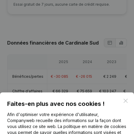
Essai gratuit de 7 jours, aucune carte de crédit requise.
Données financières
de Cardinale Sud
2025
2024
2023
2
Bénéfices/pertes
€
-30 085
€
-26 015
€
2 249
€
64
Chiffre d'affaires
€
66 329
€
75 659
€
103 247
€
197
Clo
Faites-en plus avec nos cookies !
Capitaux propres
€
33 655
€
63 740
€
89 755
€
87
Afin d'optimiser votre expérience d'utilisateur,
Companyweb recueille des informations sur la façon dont
Marge brute
€
-18 442
€
-10 609
€
13 252
€
94
vous utilisez ce site web.
La politique en matière de cookies
vous permet de savoir quelles informations sont visées et