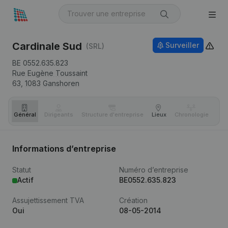
Cardinale Sud
Surveiller
(SRL)
BE 0552.635.823
Rue Eugène Toussaint
63,
1083
Ganshoren
Général
Dirigeants
Structure d'entreprise
Lieux
Chronologie
Com
Informations d’entreprise
Statut
Numéro d’entreprise
Actif
BE0552.635.823
Assujettissement TVA
Création
Oui
08-05-2014