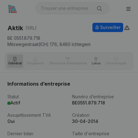
Aktik
Surveiller
(SRL)
BE 0551.879.718
Mitswegestraat(ICH) 176,
8480
Ichtegem
Général
Dirigeants
Structure d'entreprise
Lieux
Chronologie
Com
Informations d’entreprise
Statut
Numéro d’entreprise
Actif
BE0551.879.718
Assujettissement TVA
Création
Oui
30-04-2014
Dernier bilan
Taille d'entreprise