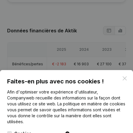
Données financières
de Aktik
2025
2024
2023
202
Bénéfices/pertes
€
-2 183
€
16 903
€
27 100
€
37 43
Clo
Capitaux propres
€
90 686
€
92 869
€
75 966
€
49 69
Faites-en plus avec nos cookies !
Afin d'optimiser votre expérience d'utilisateur,
Marge brute
€
29 150
€
53 611
€
69 077
€
61 79
Companyweb recueille des informations sur la façon dont
vous utilisez ce site web.
La politique en matière de cookies
vous permet de savoir quelles informations sont visées et
vous donne le contrôle sur la manière dont elles sont
utilisées.
Publications
de Aktik