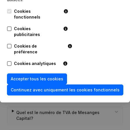
Publications
de Mesanges Capital
Cookies
fonctionnels
Date
Publication
Cookies
publicitaires
05-04-2023
Siège Social
Cookies de
préférence
Rubrique Constitution (Nouvelle
09-05-2014
Personne Morale, Ouverture
Succursale, etc...)
Cookies analytiques
Accepter tous les cookies
Continuez avec uniquement les cookies fonctionnels
Questions fréquemment posées
Quel est le numéro de TVA de Mesanges
Capital?