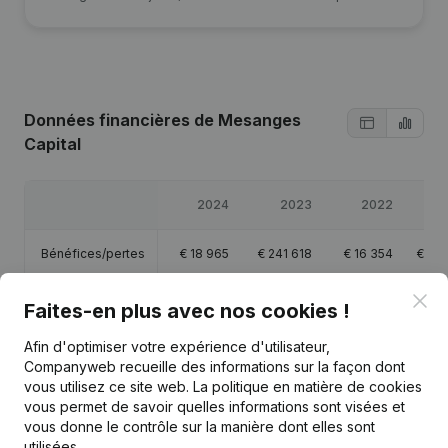
Données financières
de Mesanges
Capital
2024
2023
2022
2
Bénéfices/pertes
€
18 965
€
241 618
€
16 354
€
48 
Clo
Capitaux propres
€
333 220
€
344 256
€
102 637
€
95
Faites-en plus avec nos cookies !
Afin d'optimiser votre expérience d'utilisateur,
Marge brute
€
49 473
€
451 124
€
77 670
€
84 
Companyweb recueille des informations sur la façon dont
vous utilisez ce site web.
La politique en matière de cookies
vous permet de savoir quelles informations sont visées et
vous donne le contrôle sur la manière dont elles sont
utilisées.