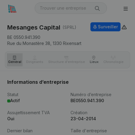
Mesanges Capital
Surveiller
(SPRL)
BE 0550.941.390
Rue du Monastère 38,
1330
Rixensart
Général
Dirigeants
Structure d'entreprise
Lieux
Chronologie
Com
Informations d’entreprise
Statut
Numéro d’entreprise
Actif
BE0550.941.390
Assujettissement TVA
Création
Oui
23-04-2014
Dernier bilan
Taille d'entreprise