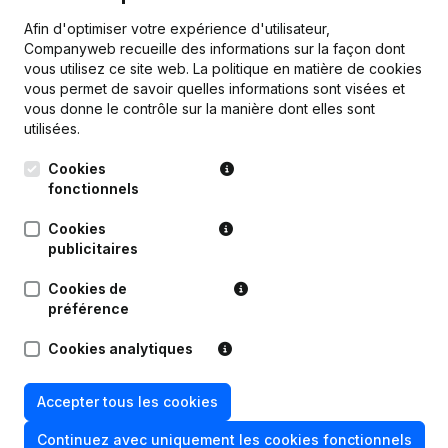
Afin d'optimiser votre expérience d'utilisateur,
Companyweb recueille des informations sur la façon dont
Publications
de Neoprojects Consult
vous utilisez ce site web.
La politique en matière de cookies
vous permet de savoir quelles informations sont visées et
vous donne le contrôle sur la manière dont elles sont
Date
Publication
utilisées.
Statuts (Traduction, Coordination,
Cookies
Autres Modifications, …) -
22-11-2023
fonctionnels
Modification Forme Juridique -
Demissions, Nominations
Cookies
publicitaires
Siège Social - Capital, Actions -
08-08-2018
Demissions, Nominations
Cookies de
préférence
13-05-2016
Siège Social
Cookies analytiques
29-01-2016
Siège Social
Accepter tous les cookies
Rubrique Constitution (Nouvelle
25-04-2014
Personne Morale, Ouverture
Continuez avec uniquement les cookies fonctionnels