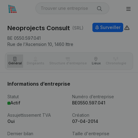
Neoprojects Consult
Surveiller
(SRL)
BE 0550.597.041
Rue de l'Ascension 10,
1460
Ittre
Général
Dirigeants
Structure d'entreprise
Lieux
Chronologie
Com
Informations d’entreprise
Statut
Numéro d’entreprise
Actif
BE0550.597.041
Assujettissement TVA
Création
Oui
07-04-2014
Dernier bilan
Taille d'entreprise