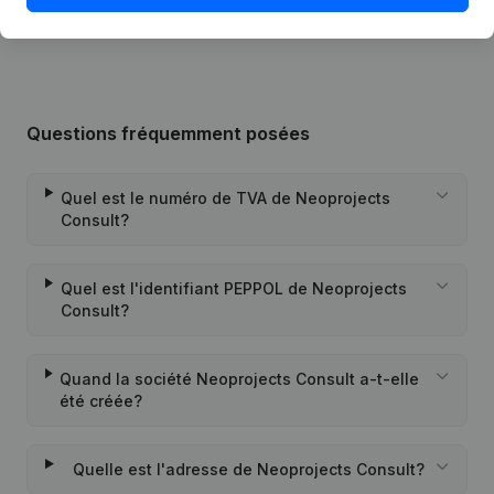
Succursale, etc...)
Questions fréquemment posées
Quel est le numéro de TVA de Neoprojects
Consult?
Quel est l'identifiant PEPPOL de Neoprojects
Consult?
Quand la société Neoprojects Consult a-t-elle
été créée?
Quelle est l'adresse de Neoprojects Consult?