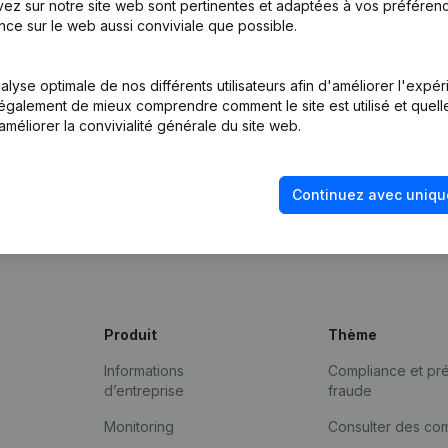
ez sur notre site web sont pertinentes et adaptées à vos préférence
nce sur le web aussi conviviale que possible.
lyse optimale de nos différents utilisateurs afin d'améliorer l'expé
nt également de mieux comprendre comment le site est utilisé et quell
améliorer la convivialité générale du site web.
Continuez avec uniqu
Produit
Thème
Informations
Compliance et pré
d’entreprise
fraude
Monitoring
Consulter des co