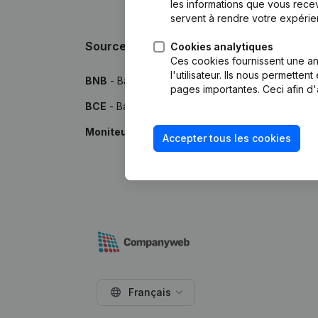
les informations que vous recev
servent à rendre votre expérie
Sources
Cookies analytiques
Ces cookies fournissent une ana
l'utilisateur. Ils nous permette
BNB
- Banque Nationale de Belgique
pages importantes. Ceci afin d'
BCE
- Banque-Carrefour des Entreprises
Moniteur
- Publications par le Moniteur Belge
Accepter tous les cookies
Français