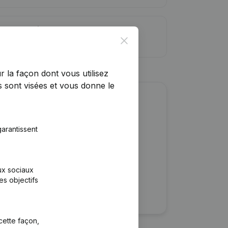
ite de crédit
Close
r la façon dont vous utilisez
 sont visées et vous donne le
r cette entreprise ?
arantissent
ulaires
rtants
aux sociaux
es objectifs
cette façon,