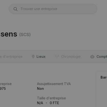
ssens
(SCS)
re d'entreprise
Lieux
Chronologie
Compt
Bar
reprise
Assujettissement TVA
.975
Non
Taille d'entreprise
N/A
0 FTE