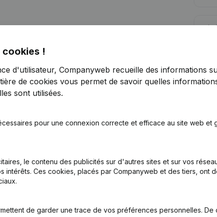
Lim
 cookies !
nce d'utilisateur, Companyweb recueille des informations su
tière de cookies
vous permet de savoir quelles informations
es sont utilisées.
Vous recherchez plus d’informations su
Consulter la santé en un coup d'oeil
écessaires pour une connexion correcte et efficace au site web et g
Choisissez des informations rapides ou des détails gran
Recevez des mises à jour sur les développements impo
itaires, le contenu des publicités sur d'autres sites et sur vos rése
Essayer gratuitement
Découvrir plus
s intérêts. Ces cookies, placés par Companyweb et des tiers, ont d
iaux.
Essai gratuit de 7 jours, aucune carte de crédit requise.
mettent de garder une trace de vos préférences personnelles. De 