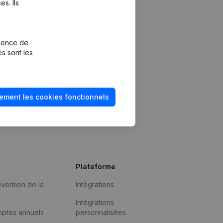
s. Ils
rience de
es sont les
ement les cookies fonctionnels
Plateforme
vention de la
Intégrations
Intégrations
mptes annuels
personnalisées